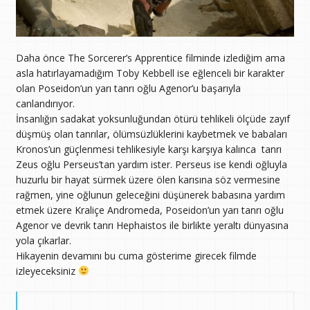
Daha önce The Sorcerer’s Apprentice filminde izlediğim ama
asla hatırlayamadığım Toby Kebbell ise eğlenceli bir karakter
olan Poseidon’un yarı tanrı oğlu Agenor’u başarıyla
canlandırıyor.
İnsanlığın sadakat yoksunluğundan ötürü tehlikeli ölçüde zayıf
düşmüş olan tanrılar, ölümsüzlüklerini kaybetmek ve babaları
Kronos’un güçlenmesi tehlikesiyle karşı karşıya kalınca tanrı
Zeus oğlu Perseus’tan yardım ister. Perseus ise kendi oğluyla
huzurlu bir hayat sürmek üzere ölen karısına söz vermesine
rağmen, yine oğlunun geleceğini düşünerek babasına yardım
etmek üzere Kraliçe Andromeda, Poseidon’un yarı tanrı oğlu
Agenor ve devrik tanrı Hephaistos ile birlikte yeraltı dünyasına
yola çıkarlar.
Hikayenin devamını bu cuma gösterime girecek filmde
izleyeceksiniz