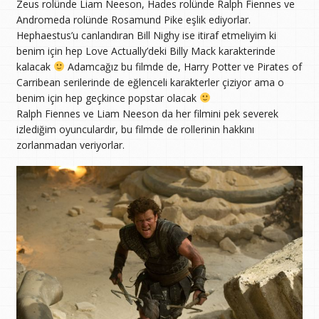
Zeus rolünde Liam Neeson, Hades rolünde Ralph Fiennes ve
Andromeda rolünde Rosamund Pike eşlik ediyorlar.
Hephaestus’u canlandıran Bill Nighy ise itiraf etmeliyim ki
benim için hep Love Actually’deki Billy Mack karakterinde
kalacak
Adamcağız bu filmde de, Harry Potter ve Pirates of
Carribean serilerinde de eğlenceli karakterler çiziyor ama o
benim için hep geçkince popstar olacak
Ralph Fiennes ve Liam Neeson da her filmini pek severek
izlediğim oyunculardır, bu filmde de rollerinin hakkını
zorlanmadan veriyorlar.