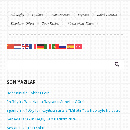
Bill Nighy
Cyclops
Liam Neeson
Pegasus
Ralph Fiennes
Titanların Öfkesi
Toby Kebbel
Wrath of the Titans
Arama:
SON YAZILAR
Bedeninizle Sohbet Edin
En Büyük Pazarlama Bayramı: Anneler Günü
Egemenlik 106 yıldır kayıtsız şartsız “Milletin” ve hep öyle kalacak!
Senede Bir Gün Değil, Hep Kadınız 2026
Sevginin Ölçüsü Yoktur