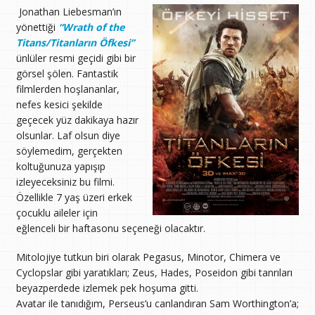
Jonathan Liebesman’ın
yönettiği
“Wrath of the
Titans/Titanların Öfkesi”
ünlüler resmi geçidi gibi bir
görsel şölen. Fantastik
filmlerden hoşlananlar,
nefes kesici şekilde
geçecek yüz dakikaya hazır
olsunlar. Laf olsun diye
söylemedim, gerçekten
koltuğunuza yapışıp
izleyeceksiniz bu filmi.
Özellikle 7 yaş üzeri erkek
çocuklu aileler için
eğlenceli bir haftasonu seçeneği olacaktır.
Mitolojiye tutkun biri olarak Pegasus, Minotor, Chimera ve
Cyclopslar gibi yaratıkları; Zeus, Hades, Poseidon gibi tanrıları
beyazperdede izlemek pek hoşuma gitti.
Avatar ile tanıdığım, Perseus’u canlandıran Sam Worthington’a;