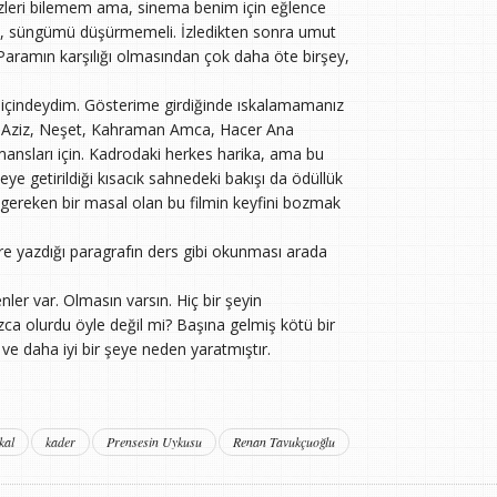
zleri bilemem ama, sinema benim için eğlence
tıp, süngümü düşürmemeli. İzledikten sonra umut
 Paramın karşılığı olmasından çok daha öte birşey,
r içindeydim. Gösterime girdiğinde ıskalamamanız
p. Aziz, Neşet, Kahraman Amca, Hacer Ana
mansları için. Kadrodaki herkes harika, ama bu
neye getirildiği kısacık sahnedeki bakışı da ödüllük
 gereken bir masal olan bu filmin keyfini bozmak
ere yazdığı paragrafın ders gibi okunması arada
nler var. Olmasın varsın. Hiç bir şeyin
a olurdu öyle değil mi? Başına gelmiş kötü bir
ş ve daha iyi bir şeye neden yaratmıştır.
kal
kader
Prensesin Uykusu
Renan Tavukçuoğlu