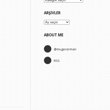
ARŞIVLER
Arşivler
ABOUT ME
@mugecerman
RSS