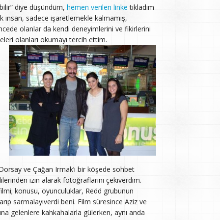
bilir” diye düşündüm,
hemen verilen linke
tıkladım
k insan, sadece işaretlemekle kalmamış,
cede olanlar da kendi deneyimlerini ve fikirlerini
leri olanları okumayı tercih ettim.
a Dorsay ve Çağan Irmak’ı bir köşede sohbet
lerinden izin alarak fotoğraflarını çekiverdim.
 filmi; konusu, oyunculuklar, Redd grubunun
arıp sarmalayıverdi beni. Film süresince Aziz ve
ına gelenlere kahkahalarla gülerken, aynı anda