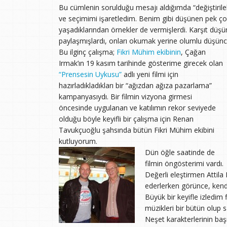
Bu cümlenin sorulduğu mesajı aldığımda “değiştirile
ve seçimimi işaretledim. Benim gibi düşünen pek ço
yaşadıklarından örnekler de vermişlerdi. Karşıt düşün
paylaşmışlardı, onları okumak yerine olumlu düşünce
Bu ilginç çalışma;
Fikri Mühim ekibinin
, Çağan
Irmak’ın 19 kasım tarihinde gösterime girecek olan
“Prensesin Uykusu”
adlı yeni filmi için
hazırladıkladıkları bir “ağızdan ağıza pazarlama”
kampanyasıydı. Bir filmin vizyona girmesi
öncesinde uygulanan ve katılımın rekor seviyede
olduğu böyle keyifli bir çalışma için Renan
Tavukçuoğlu şahsında bütün Fikri Mühim ekibini
kutluyorum.
Dün öğle saatinde de
filmin öngösterimi vardı.
Değerli eleştirmen Attil
ederlerken görünce, kendi
Büyük bir keyifle izledim
müzikleri bir bütün olup s
Neşet karakterlerinin baş