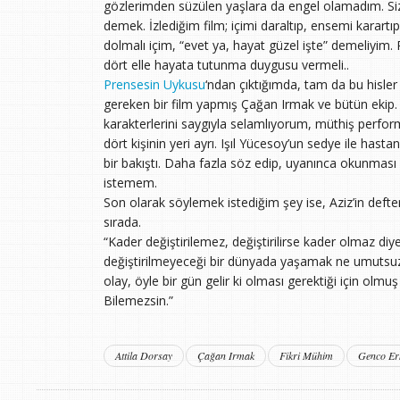
gözlerimden süzülen yaşlara da engel olamadım. Si
demek. İzlediğim film; içimi daraltıp, ensemi karar
dolmalı içim, “evet ya, hayat güzel işte” demeliyim.
dört elle hayata tutunma duygusu vermeli..
Prensesin Uykusu
‘ndan çıktığımda, tam da bu hisle
gereken bir film yapmış Çağan Irmak ve bütün eki
karakterlerini saygıyla selamlıyorum, müthiş perfor
dört kişinin yeri ayrı. Işıl Yücesoy’un sedye ile hasta
bir bakıştı. Daha fazla söz edip, uyanınca okunması
istemem.
Son olarak söylemek istediğim şey ise, Aziz’in deft
sırada.
“Kader değiştirilemez, değiştirilirse kader olmaz diye
değiştirilmeyeceği bir dünyada yaşamak ne umutsuzc
olay, öyle bir gün gelir ki olması gerektiği için olmu
Bilemezsin.”
Attila Dorsay
Çağan Irmak
Fikri Mühim
Genco Er