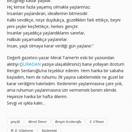
Bezginliği kadar yaşlıdır.
Hiç kimse fazla yaşamış olmakla yaşlanmaz.
İnsanları yaşlandıran, ideallerinin bitmesidir.
Kalbi sevdikçe, neşe duydukça, güzellikleri fark ettikçe, beyni
yeni şeyler keşfettikçe, herkes gençtir.
İnsanlar yaşadıkça yaşlandıklarını sanırlar,
Halbuki yaşamadıkça yaşlanırlar.
İnsan, yaşlı olmaya karar verdiği gün yaşlanır.”
Değerli gazeteci-yazar Meral Tamer’in eski bir yazısından
alıntıyı (
ŞURADAN
yazıya ulaşabilirsiniz) bana yollayan dostum
Rengin Serdaroğlu’na teşekkür ederim. Hem harika bir sabaha
başladım, hem de ruhumu 38 yaşına sabitlemekle ne güzel bir
karar verdiğimi hatırladım. Bedenimin yaşlanmasına çare yok,
ama ruhumun yaşlanmasına izin vermemek benim elimde.
Hepinize harika bir hafta dilerim.
Sevgi ve ışıkla kalın…
gençlik
Meral Tamer
Rengin Serdaroğlu
S. Ullman
W. E. Gladstone
Yaşlanmak