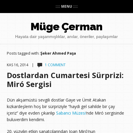
:::: MENU ::::
Müge Çerman
Hayata dair yaşanmışlıklar, anılar, öneriler, paylaşımlar
Posts tagged with:
Şeker Ahmed Paşa
KAS 16, 2014 |
1 COMMENT
Dostlardan Cumartesi Sürprizi:
Miró Sergisi
Dün akşamüstü sevgili dostlar Gaye ve Ümit Atakan
kızkardeşlerin hoş bir sürpriziyle “haydi gel sahilde bir çay
içeriz” diye evden çıkarılıp
Sabancı Müzesi
‘nde Miró sergisinde
buluverdim kendimi.
20. yüzyılın etkin sanatçılarından Joan Miró’nun