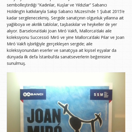
sembolleştirdiği “Kadınlar, Kuşlar ve Yıldızlar” Sabancı
Holding’in katkılarıyla Sakıp Sabancı Müzesi’nde 1 Şubat 2015’e
kadar sergilenecekmiş. Sergide sanatçının olgunluk yıllarına ait
yağlıboya ve akrilik tablolar, taşbaskılar ve heykeller de yer
alıyor. Barselona’daki Joan Miró Vakfı, Mallorca’daki aile
koleksiyonu Successió Miró ve yine Mallorca’daki Pilar ve Joan
Miró Vakfı işbirliğiyle gerçekleşen sergide; aile
koleksiyonundan eserler ve sanatçıya ait kişisel eşyalar da
dünyada ilk defa İstanbul’da sanatseverlerin beğenisine
sunulmuş.