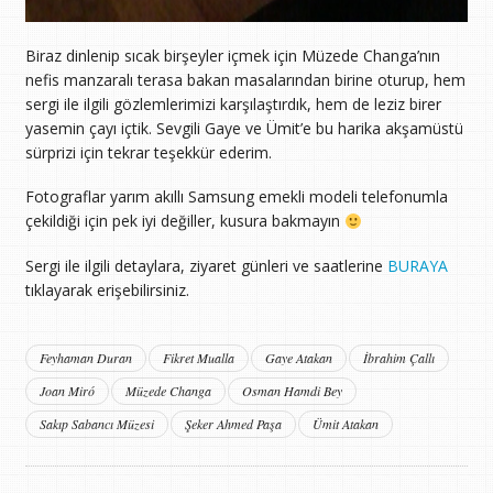
Biraz dinlenip sıcak birşeyler içmek için Müzede Changa’nın
nefis manzaralı terasa bakan masalarından birine oturup, hem
sergi ile ilgili gözlemlerimizi karşılaştırdık, hem de leziz birer
yasemin çayı içtik. Sevgili Gaye ve Ümit’e bu harika akşamüstü
sürprizi için tekrar teşekkür ederim.
Fotograflar yarım akıllı Samsung emekli modeli telefonumla
çekildiği için pek iyi değiller, kusura bakmayın
Sergi ile ilgili detaylara, ziyaret günleri ve saatlerine
BURAYA
tıklayarak erişebilirsiniz.
Feyhaman Duran
Fikret Mualla
Gaye Atakan
İbrahim Çallı
Joan Miró
Müzede Changa
Osman Hamdi Bey
Sakıp Sabancı Müzesi
Şeker Ahmed Paşa
Ümit Atakan