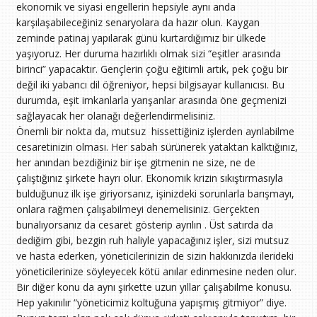
ekonomik ve siyasi engellerin hepsiyle aynı anda
karşılaşabileceğiniz senaryolara da hazır olun. Kaygan
zeminde patinaj yapılarak günü kurtardığımız bir ülkede
yaşıyoruz. Her duruma hazırlıklı olmak sizi “eşitler arasında
birinci” yapacaktır. Gençlerin çoğu eğitimli artık, pek çoğu bir
değil iki yabancı dil öğreniyor, hepsi bilgisayar kullanıcısı. Bu
durumda, eşit imkanlarla yarışanlar arasında öne geçmenizi
sağlayacak her olanağı değerlendirmelisiniz.
Önemli bir nokta da, mutsuz hissettiğiniz işlerden ayrılabilme
cesaretinizin olması. Her sabah sürünerek yataktan kalktığınız,
her anından bezdiğiniz bir işe gitmenin ne size, ne de
çalıştığınız şirkete hayrı olur. Ekonomik krizin sıkıştırmasıyla
bulduğunuz ilk işe giriyorsanız, işinizdeki sorunlarla barışmayı,
onlara rağmen çalışabilmeyi denemelisiniz. Gerçekten
bunalıyorsanız da cesaret gösterip ayrılın . Üst satırda da
dediğim gibi, bezgin ruh haliyle yapacağınız işler, sizi mutsuz
ve hasta ederken, yöneticilerinizin de sizin hakkınızda ilerideki
yöneticilerinize söyleyecek kötü anılar edinmesine neden olur.
Bir diğer konu da aynı şirkette uzun yıllar çalışabilme konusu.
Hep yakınılır “yöneticimiz koltuğuna yapışmış gitmiyor” diye.