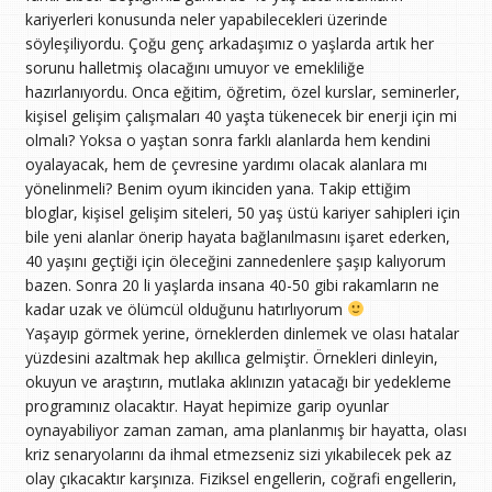
kariyerleri konusunda neler yapabilecekleri üzerinde
söyleşiliyordu. Çoğu genç arkadaşımız o yaşlarda artık her
sorunu halletmiş olacağını umuyor ve emekliliğe
hazırlanıyordu. Onca eğitim, öğretim, özel kurslar, seminerler,
kişisel gelişim çalışmaları 40 yaşta tükenecek bir enerji için mi
olmalı? Yoksa o yaştan sonra farklı alanlarda hem kendini
oyalayacak, hem de çevresine yardımı olacak alanlara mı
yönelinmeli? Benim oyum ikinciden yana. Takip ettiğim
bloglar, kişisel gelişim siteleri, 50 yaş üstü kariyer sahipleri için
bile yeni alanlar önerip hayata bağlanılmasını işaret ederken,
40 yaşını geçtiği için öleceğini zannedenlere şaşıp kalıyorum
bazen. Sonra 20 li yaşlarda insana 40-50 gibi rakamların ne
kadar uzak ve ölümcül olduğunu hatırlıyorum
Yaşayıp görmek yerine, örneklerden dinlemek ve olası hatalar
yüzdesini azaltmak hep akıllıca gelmiştir. Örnekleri dinleyin,
okuyun ve araştırın, mutlaka aklınızın yatacağı bir yedekleme
programınız olacaktır. Hayat hepimize garip oyunlar
oynayabiliyor zaman zaman, ama planlanmış bir hayatta, olası
kriz senaryolarını da ihmal etmezseniz sizi yıkabilecek pek az
olay çıkacaktır karşınıza. Fiziksel engellerin, coğrafi engellerin,