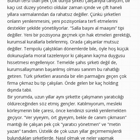
Bunun tersi olan pek çok dünya şirketi çalışanıyla tanıştım, bir
kaçı üst düzey yönetici oldular zaman içinde ve çift haneli
yıllara varmalarından da rahatsız değiller. Çünkü şirketleri
onların yenilenmesini, yeni pozisyonlara terfi etmelerini
destekler şekilde yönetiliyorlar. “Salla başını al maaşını” tipi
değiller. Yeni bir pozisyona geçmek için hak etmeleri gerektiği,
kurumsal kurallarla belirlenmiş. Orada çalışanlar mutsuz
değiller. Tempolu çalıştıkları dönemlerde bile, öyle hoş küçük
dokunuşlarla moral tazeleniyor ki çalışanın kaçma duygusu
hissetmesi engelleniyor. Temelde şahıs şirketi değil de,
kurumsallaşmanın başarılmış olması sanırım bu rahatlığı
getiren. Türk şirketleri arasında bir elin parmağını geçen çok
firma çıkmaz bu tip çalışılan. Önde gelen bir kaç holding
dışında tabii.
Bir yorumda, uzun yıllar aynı şirkette çalışmanın yaratıcılığı
öldüreceğinden söz etmiş gençler. Katılmıyorum, mesleki
körleşmenin bile çaresi, önce kendinizi sürekli yenilemekten
geçiyor. “Ver yiyeyim, ört giyeyim, bekle de canım çıkmasın”
mantığı ile çalışan pek çok “yaratıcı yönetmen” ve “metin
yazarı” tanıdım. Üstelik de çok uzun yıllar geçirmemişlerdi
bulundukları şirketlerde. Nasıl olmak ve neler yapmak