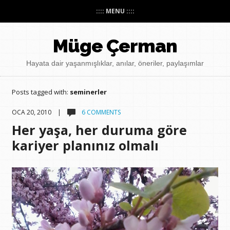
:::: MENU ::::
Müge Çerman
Hayata dair yaşanmışlıklar, anılar, öneriler, paylaşımlar
Posts tagged with:
seminerler
OCA 20, 2010 |
6 COMMENTS
Her yaşa, her duruma göre
kariyer planınız olmalı