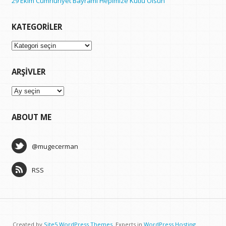
29 Ekim Cumhuriyet Bayramı Hepimize Kutlu Olsun
KATEGORILER
Kategoriler
ARŞIVLER
Arşivler
ABOUT ME
@mugecerman
RSS
Created by
Site5 WordPress Themes
. Experts in
WordPress Hosting