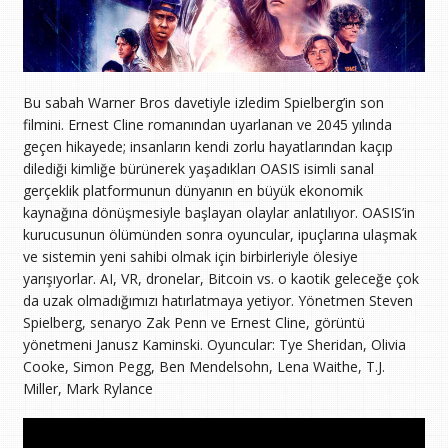
Bu sabah Warner Bros davetiyle izledim Spielberg’in son
filmini. Ernest Cline romanından uyarlanan ve 2045 yılında
geçen hikayede; insanların kendi zorlu hayatlarından kaçıp
dilediği kimliğe bürünerek yaşadıkları OASIS isimli sanal
gerçeklik platformunun dünyanın en büyük ekonomik
kaynağına dönüşmesiyle başlayan olaylar anlatılıyor. OASIS’in
kurucusunun ölümünden sonra oyuncular, ipuçlarına ulaşmak
ve sistemin yeni sahibi olmak için birbirleriyle ölesiye
yarışıyorlar. AI, VR, dronelar, Bitcoin vs. o kaotik geleceğe çok
da uzak olmadığımızı hatırlatmaya yetiyor. Yönetmen Steven
Spielberg, senaryo Zak Penn ve Ernest Cline, görüntü
yönetmeni Janusz Kaminski. Oyuncular: Tye Sheridan, Olivia
Cooke, Simon Pegg, Ben Mendelsohn, Lena Waithe, T.J.
Miller, Mark Rylance