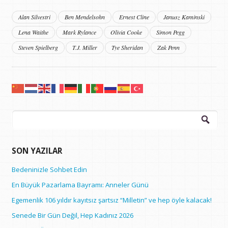
Alan Silvestri
Ben Mendelsohn
Ernest Cline
Janusz Kaminski
Lena Waithe
Mark Rylance
Olivia Cooke
Simon Pegg
Steven Spielberg
T.J. Miller
Tye Sheridan
Zak Penn
Arama:
SON YAZILAR
Bedeninizle Sohbet Edin
En Büyük Pazarlama Bayramı: Anneler Günü
Egemenlik 106 yıldır kayıtsız şartsız “Milletin” ve hep öyle kalacak!
Senede Bir Gün Değil, Hep Kadınız 2026