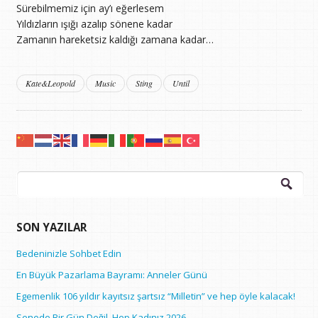
Sürebilmemiz için ay’ı eğerlesem
Yıldızların ışığı azalıp sönene kadar
Zamanın hareketsiz kaldığı zamana kadar…
Kate&Leopold
Music
Sting
Until
Arama:
SON YAZILAR
Bedeninizle Sohbet Edin
En Büyük Pazarlama Bayramı: Anneler Günü
Egemenlik 106 yıldır kayıtsız şartsız “Milletin” ve hep öyle kalacak!
Senede Bir Gün Değil, Hep Kadınız 2026