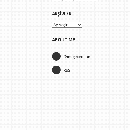
ARŞIVLER
Arşivler
ABOUT ME
@mugecerman
RSS