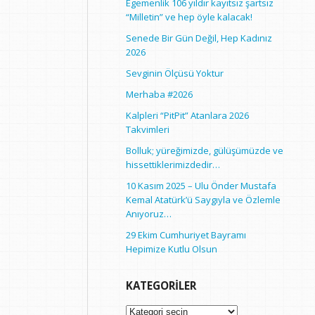
Egemenlik 106 yıldır kayıtsız şartsız
“Milletin” ve hep öyle kalacak!
Senede Bir Gün Değil, Hep Kadınız
2026
Sevginin Ölçüsü Yoktur
Merhaba #2026
Kalpleri “PitPit” Atanlara 2026
Takvimleri
Bolluk; yüreğimizde, gülüşümüzde ve
hissettiklerimizdedir…
10 Kasım 2025 – Ulu Önder Mustafa
Kemal Atatürk’ü Saygıyla ve Özlemle
Anıyoruz…
29 Ekim Cumhuriyet Bayramı
Hepimize Kutlu Olsun
KATEGORILER
Kategoriler