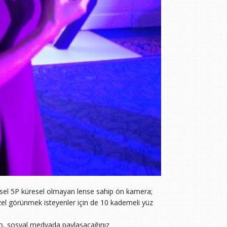
iksel 5P küresel olmayan lense sahip ön kamera;
l görünmek isteyenler için de 10 kademeli yüz
oto, sosyal medyada paylaşacağınız