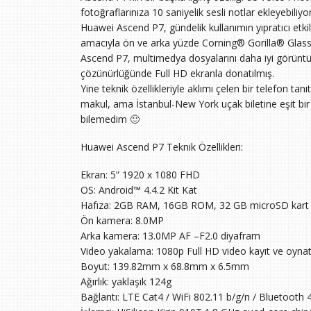
fotoğraflarınıza 10 saniyelik sesli notlar ekleyebiliy
Huawei Ascend P7, gündelik kullanımın yıpratıcı etki
amacıyla ön ve arka yüzde Corning® Gorilla® Glass 
Ascend P7, multimedya dosyalarını daha iyi görüntül
çözünürlüğünde Full HD ekranla donatılmış.
Yine teknik özellikleriyle aklımı çelen bir telefon tan
makul, ama İstanbul-New York uçak biletine eşit bi
bilemedim 🙂
Huawei Ascend P7 Teknik Özellikleri:
Ekran: 5” 1920 x 1080 FHD
OS: Android™ 4.4.2 Kit Kat
Hafıza: 2GB RAM, 16GB ROM, 32 GB microSD kart 
Ön kamera: 8.0MP
Arka kamera: 13.0MP AF –F2.0 diyafram
Video yakalama: 1080p Full HD video kayıt ve oyn
Boyut: 139.82mm x 68.8mm x 6.5mm
Ağırlık: yaklaşık 124g
Bağlantı: LTE Cat4 / WiFi 802.11 b/g/n / Bluetooth 4