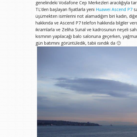
genelindeki Vodafone Cep Merkezleri aracılığıyla tar
TL’den başlayan fiyatlarla yeni
Huawei Ascend P7
sa
üşümekten isimlerini not alamadığım biri kadın, diğe
hakkında ve Ascend P7 telefon hakkında bilgiler verdi
ikramlarla ve Zeliha Sunal ve kadrosunun neşeli s
kısmının yapılacağı balo salonuna geçerken, yağmuru
gün batımını görüntüledik, tabii ısındık da 🙂