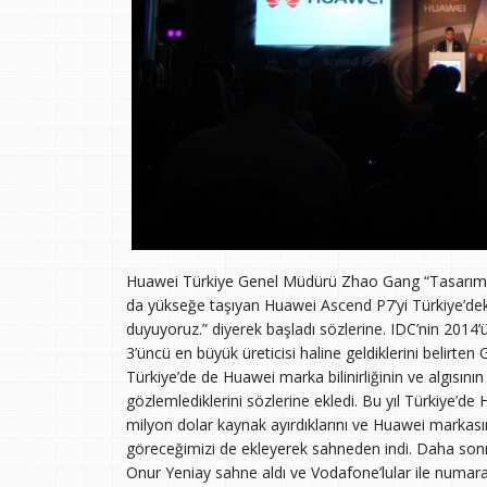
Huawei Türkiye Genel Müdürü Zhao Gang “Tasarım,
da yükseğe taşıyan Huawei Ascend P7’yi Türkiye’deki
duyuyoruz.” diyerek başladı sözlerine. IDC’nin 2014’ü
3’üncü en büyük üreticisi haline geldiklerini belirten 
Türkiye’de de Huawei marka bilinirliğinin ve algısın
gözlemlediklerini sözlerine ekledi. Bu yıl Türkiye’de 
milyon dolar kaynak ayırdıklarını ve Huawei markası
göreceğimizi de ekleyerek sahneden indi. Daha so
Onur Yeniay sahne aldı ve Vodafone’lular ile numara