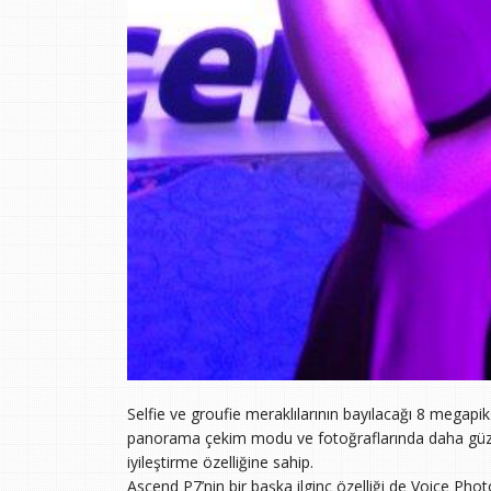
Selfie ve groufie meraklılarının bayılacağı 8 megap
panorama çekim modu ve fotoğraflarında daha güze
iyileştirme özelliğine sahip.
Ascend P7’nin bir başka ilginç özelliği de Voice Ph