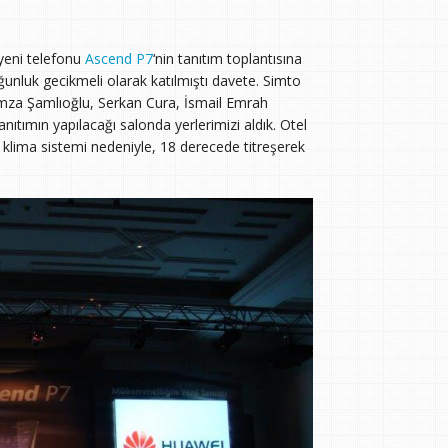
 yeni telefonu
Ascend P7
‘nin tanıtım toplantısına
ğunluk gecikmeli olarak katılmıştı davete. Simto
za Şamlıoğlu, Serkan Cura, İsmail Emrah
ıtımın yapılacağı salonda yerlerimizi aldık. Otel
ş klima sistemi nedeniyle, 18 derecede titreşerek