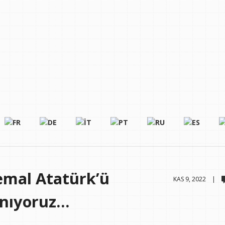
emal Atatürk’ü
KAS 9, 2022 |
Anıyoruz…