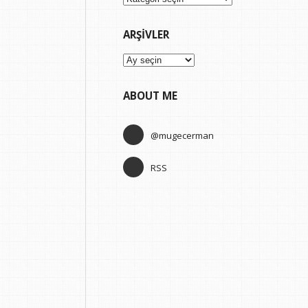
ARŞIVLER
Arşivler
ABOUT ME
@mugecerman
RSS