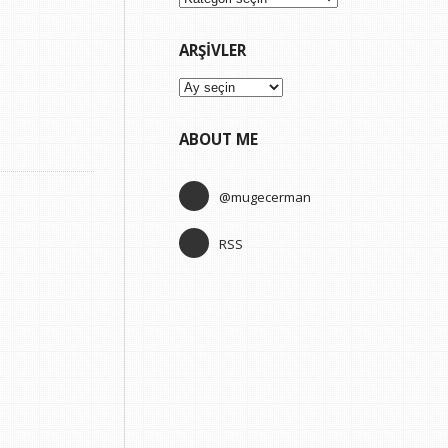
ARŞIVLER
Arşivler
ABOUT ME
@mugecerman
RSS