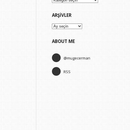
ARŞIVLER
Arşivler
ABOUT ME
@mugecerman
RSS