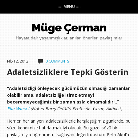
:::: MENU ::::
Müge Çerman
Hayata dair yaşanmışlıklar, anılar, öneriler, paylaşımlar
NIS 12, 2012 |
0 COMMENTS
Adaletsizliklere Tepki Gösterin
“Adaletsizliği önleyecek gücümüzün olmadığı zamanlar
olabilir ama, adaletsizliğe itiraz etmeyi
beceremeyeceğimiz bir zaman asla olmamalıdır!..”
Elie Wiesel
(Nobel Barış Ödüllü Profesör, Yazar, Aktivist)
Hemen her an yeni adaletsizliklerle karşılaştığımız günlerde, bu
sözü kendimize hatırlatmak iyi olacak. Bu güzel sözü bir
paylaşımıyla öğrenmemi sağlayan değerli dostum Pelin Akol’a