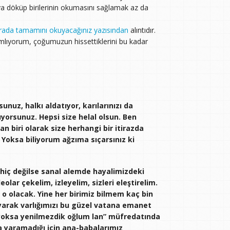
a döküp birilerinin okumasını sağlamak az da
rada tamamını okuyacağınız yazısından
alıntıdır.
lamlıyorum, çoğumuzun hissettiklerini bu kadar
unuz, halkı aldatıyor, karılarınızı da
ıyorsunuz. Hepsi size helal olsun. Ben
 biri olarak size herhangi bir itirazda
Yoksa biliyorum ağzıma sıçarsınız ki
 hiç değilse sanal alemde hayalimizdeki
eolar çekelim, izleyelim, sizleri eleştirelim.
 o olacak. Yine her birimiz bilmem kaç bin
yarak varlığımızı bu güzel vatana emanet
k yoksa yenilmezdik oğlum lan” müfredatında
ka yaramadığı için ana-babalarımız