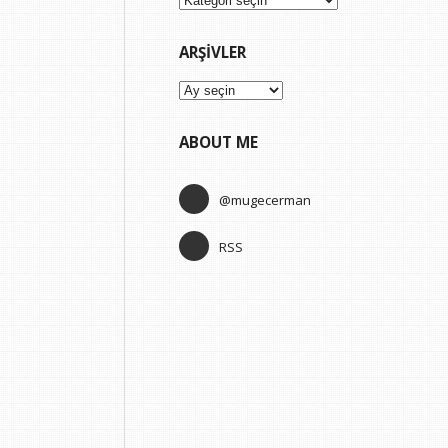
ARŞIVLER
Arşivler
ABOUT ME
@mugecerman
RSS