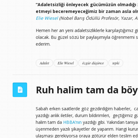
“Adaletsizliği önleyecek gücümüzün olmadığı z
etmeyi beceremeyeceğimiz bir zaman asla olm
Elie Wiesel
(Nobel Barış Ödüllü Profesör, Yazar, Ak
Hemen her an yeni adaletsizliklerle karşılaştığımız 
olacak. Bu güzel sözü bir paylaşımıyla öğrenmemi s
ederim.
Adalet
Elie Wiesel
özgür düşünce
tepki
Ruh halim tam da böyl
Sabah erken saatlerde göz gezdirdiğim haberler, c
yazdığı anlık iletiler, durum bildirimleri, geçtiğimiz
halim tam da
HBBA’nın
yazdığı gibi. Yakından tanıyanl
üşenmeden yazılı şikayetler de yaparım. Hangi kuru
ulaşması gerekiyorsa oraya götürür elden teslim e