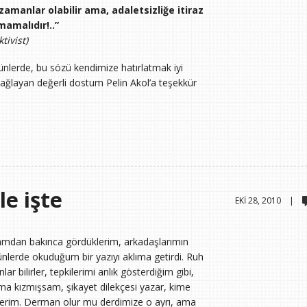
amanlar olabilir ama, adaletsizliğe itiraz
amalıdır!..”
tivist)
günlerde, bu sözü kendimize hatırlatmak iyi
ağlayan değerli dostum Pelin Akol’a teşekkür
e işte
EKI 28, 2010 |
amdan bakınca gördüklerim, arkadaşlarımın
 günlerde okuduğum bir yazıyı aklıma getirdi. Ruh
ar bilirler, tepkilerimi anlık gösterdiğim gibi,
ma kızmışsam, şikayet dilekçesi yazar, kime
derim. Derman olur mu derdimize o ayrı, ama