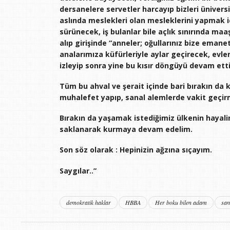
dersanelere servetler harcayıp bizleri üniver
aslında meslekleri olan mesleklerini yapmak iç
sürünecek, iş bulanlar bile açlık sınırında maaş
alıp girişinde “anneler; oğullarınız bize eman
analarımıza küfürleriyle aylar geçirecek, evle
izleyip sonra yine bu kısır döngüyü devam etti
Tüm bu ahval ve şerait içinde bari bırakın da k
muhalefet yapıp, sanal alemlerde vakit geçi
Bırakın da yaşamak istediğimiz ülkenin hayali
saklanarak kurmaya devam edelim.
Son söz olarak : Hepinizin ağzına sıçayım.
Saygılar..”
demokratik haklar
HBBA
Her boku bilen adam
san