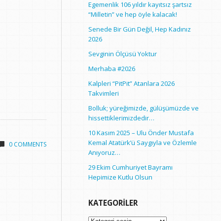
Egemenlik 106 yıldır kayıtsız şartsız
“Milletin” ve hep öyle kalacak!
Senede Bir Gün Değil, Hep Kadınız
2026
Sevginin Ölçüsü Yoktur
Merhaba #2026
Kalpleri “PitPit” Atanlara 2026
Takvimleri
Bolluk; yüreğimizde, gülüşümüzde ve
hissettiklerimizdedir…
10 Kasım 2025 – Ulu Önder Mustafa
Kemal Atatürk’ü Saygıyla ve Özlemle
0 COMMENTS
Anıyoruz…
29 Ekim Cumhuriyet Bayramı
Hepimize Kutlu Olsun
KATEGORILER
Kategoriler