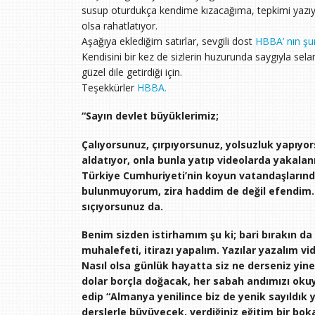
susup oturdukça kendime kızacağıma, tepkimi yazıy
olsa rahatlatıyor.
Aşağıya eklediğim satırlar, sevgili dost
HBBA’ nın şu
Kendisini bir kez de sizlerin huzurunda saygıyla se
güzel dile getirdiği için.
Teşekkürler
HBBA.
“Sayın devlet büyüklerimiz;
Çalıyorsunuz, çırpıyorsunuz, yolsuzluk yapıyors
aldatıyor, onla bunla yatıp videolarda yakalan
Türkiye Cumhuriyeti’nin koyun vatandaşlarından
bulunmuyorum, zira haddim de değil efendim. 
sıçıyorsunuz da.
Benim sizden istirhamım şu ki; bari bırakın da
muhalefeti, itirazı yapalım. Yazılar yazalım vid
Nasıl olsa günlük hayatta siz ne derseniz yine
dolar borçla doğacak, her sabah andımızı oku
edip “Almanya yenilince biz de yenik sayıldı
derslerle büyüyecek, verdiğiniz eğitim bir bo