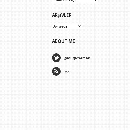
ARŞIVLER
Arşivler
ABOUT ME
@mugecerman
RSS