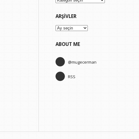
ARŞIVLER
Arşivler
ABOUT ME
@mugecerman
RSS