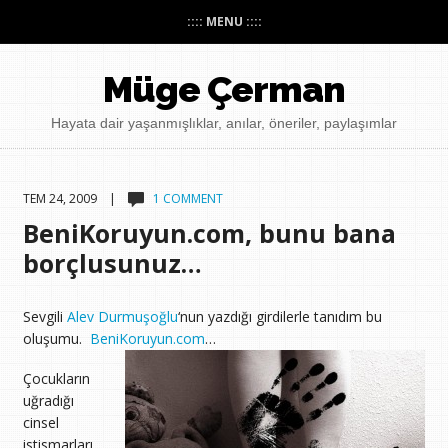
:::: MENU ::::
Müge Çerman
Hayata dair yaşanmışlıklar, anılar, öneriler, paylaşımlar
TEM 24, 2009 |
1 COMMENT
BeniKoruyun.com, bunu bana
borçlusunuz…
Sevgili
Alev Durmuşoğlu
‘nun yazdığı girdilerle tanıdım bu
oluşumu.
BeniKoruyun.com
…
Çocukların
uğradığı
cinsel
istismarları