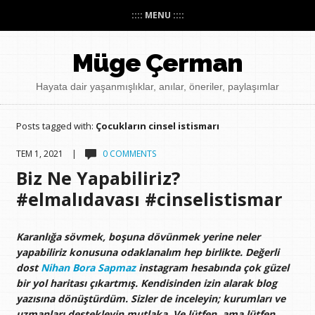
:::: MENU ::::
Müge Çerman
Hayata dair yaşanmışlıklar, anılar, öneriler, paylaşımlar
Posts tagged with:
Çocukların cinsel istismarı
TEM 1, 2021 |
0 COMMENTS
Biz Ne Yapabiliriz?
#elmalıdavası #cinselistismar
Karanlığa sövmek, boşuna dövünmek yerine neler
yapabiliriz konusuna odaklanalım hep birlikte. Değerli
dost
Nihan Bora Sapmaz
instagram hesabında çok güzel
bir yol haritası çıkartmış. Kendisinden izin alarak blog
yazısına dönüştürdüm. Sizler de inceleyin; kurumları ve
uzmanları destekleyin mutlaka. Ve lütfen, ama lütfen