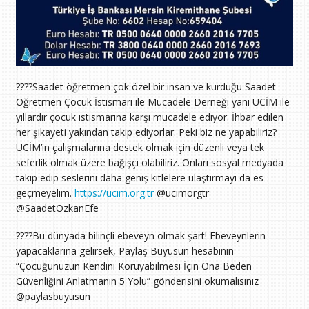
????️Saadet öğretmen çok özel bir insan ve kurduğu Saadet
Öğretmen Çocuk İstismarı ile Mücadele Derneği yani UCİM ile
yıllardır çocuk istismarına karşı mücadele ediyor. İhbar edilen
her şikayeti yakından takip ediyorlar. Peki biz ne yapabiliriz?
UCİM’in çalışmalarına destek olmak için düzenli veya tek
seferlik olmak üzere bağışçı olabiliriz. Onları sosyal medyada
takip edip seslerini daha geniş kitlelere ulaştırmayı da es
geçmeyelim.
https://ucim.org.tr
@ucimorgtr
@SaadetOzkanEfe
????️Bu dünyada bilinçli ebeveyn olmak şart! Ebeveynlerin
yapacaklarına gelirsek, Paylaş Büyüsün hesabının
“Çocuğunuzun Kendini Koruyabilmesi İçin Ona Beden
Güvenliğini Anlatmanın 5 Yolu” gönderisini okumalısınız
@paylasbuyusun