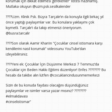
korumak için dikkat edilmesi gerekenler” listesi hazırlamış.
Mutlaka okuyun @uzm.psk.sesilkalender
????️Uzm. Klinik Psk. Büşra Tarçalır’ın da konuyla ilgili birkaç yıl
önce yaptığı paylaşımlar var. Bu konulara yaklaşımı çok
kıymetli. Tarçalır’ı da takip etmenizi öneriyorum.
@busra.tarcalir
????️Son olarak Aamir Khan’ın “Çocuklar cinsel istismara karşı
kendilerini nasıl korumalı” videosunu YouTube’dan
izleyebilirsiniz.
????️Yeni ek: Çocuklar İçin Düşünme Merkezi 7 Temmuz’da
Çocuklar için Beden Hakkı Eğitimi düzenliyor! Enfes ???????? Bu
hesabı da takibe alın lütfen @cocuklaricindusunmemerkezi
Sizin de bu konuda faydası olacağını düşündüğünüz
paylaşımlar ve isimler varsa yazar mısınız? ????????
#elmalıdavası
#cinselistismar”