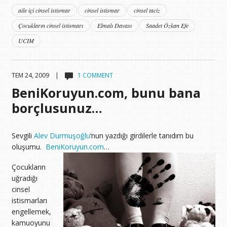
aile içi cinsel istismar
cinsel istismar
cinsel taciz
Çocukların cinsel istismarı
Elmalı Davası
Saadet Özkan Efe
UCIM
TEM 24, 2009 |
1 COMMENT
BeniKoruyun.com, bunu bana
borçlusunuz…
Sevgili
Alev Durmuşoğlu
‘nun yazdığı girdilerle tanıdım bu
oluşumu.
BeniKoruyun.com
…
Çocukların
uğradığı
cinsel
istismarları
engellemek,
kamuoyunu