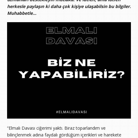
herkesle paylaşın ki daha çok kişiye ulaşabilsin bu bilgiler.
Muhabbetle…
“Elmalı Davası ciğerimi yaktı. Biraz toparlandım ve
bilinçlenmek adına faydalı gördüğüm içerikleri ve harekete