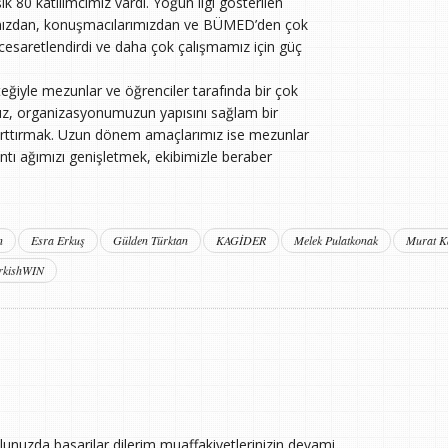
ık 80 katılımcımız vardı. Yoğun ilgi gösterilen
rımızdan, konuşmacılarımızdan ve BÜMED’den çok
zi cesaretlendirdi ve daha çok çalışmamız için güç
iyle mezunlar ve öğrenciler tarafında bir çok
ız, organizasyonumuzun yapısını sağlam bir
zi arttırmak. Uzun dönem amaçlarımız ise mezunlar
ntı ağımızı genişletmek, ekibimizle beraber
n
Esra Erkuş
Gülden Türktan
KAGİDER
Melek Pulatkonak
Murat K
rkishWIN
yolunuzda basarilar dilerim muaffakiyetlerinizin devami