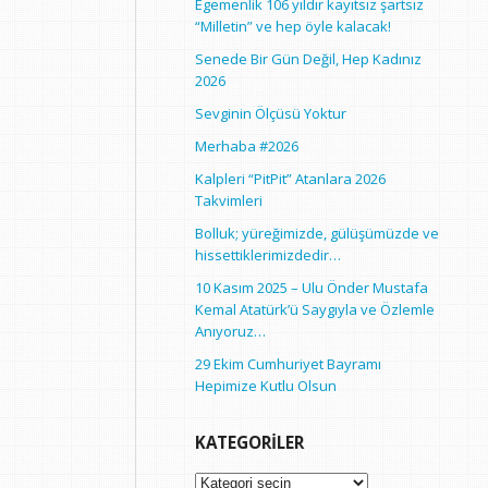
Egemenlik 106 yıldır kayıtsız şartsız
“Milletin” ve hep öyle kalacak!
Senede Bir Gün Değil, Hep Kadınız
2026
Sevginin Ölçüsü Yoktur
Merhaba #2026
Kalpleri “PitPit” Atanlara 2026
Takvimleri
Bolluk; yüreğimizde, gülüşümüzde ve
hissettiklerimizdedir…
10 Kasım 2025 – Ulu Önder Mustafa
Kemal Atatürk’ü Saygıyla ve Özlemle
Anıyoruz…
29 Ekim Cumhuriyet Bayramı
Hepimize Kutlu Olsun
KATEGORILER
Kategoriler