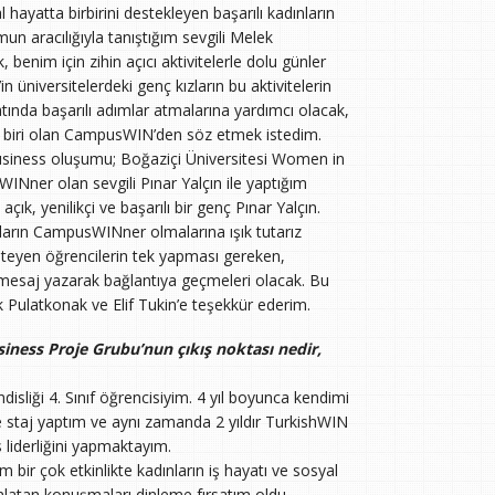
l hayatta birbirini destekleyen başarılı kadınların
n aracılığıyla tanıştığım sevgili Melek
 benim için zihin açıcı aktivitelerle dolu günler
 üniversitelerdeki genç kızların bu aktivitelerin
atında başarılı adımlar atmalarına yardımcı olacak,
 biri olan CampusWIN’den söz etmek istedim.
siness oluşumu; Boğaziçi Üniversitesi Women in
INner olan sevgili Pınar Yalçın ile yaptığım
çık, yenilikçi ve başarılı bir genç Pınar Yalçın.
ızların CampusWINner olmalarına ışık tutarız
teyen öğrencilerin tek yapması gereken,
mesaj yazarak bağlantıya geçmeleri olacak. Bu
lek Pulatkonak ve Elif Tukin’e teşekkür ederim.
iness Proje Grubu’nun çıkış noktası nedir,
sliği 4. Sınıf öğrencisiyim. 4 yıl boyunca kendimi
tte staj yaptım ve aynı zamanda 2 yıldır TurkishWIN
liderliğini yapmaktayım.
bir çok etkinlikte kadınların iş hayatı ve sosyal
 anlatan konuşmaları dinleme fırsatım oldu.