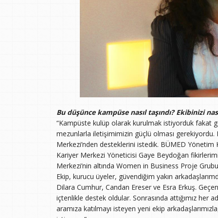
Bu düşünce kampüse nasıl taşındı? Ekibinizi na
“Kampüste kulüp olarak kurulmak istiyorduk fakat ger
mezunlarla iletişimimizin güçlü olması gerekiyor
Merkezi’nden desteklerini istedik. BÜMED Yönetim
Kariyer Merkezi Yöneticisi Gaye Beydoğan fikirlerim
Merkezi’nin altında Women in Business Proje Grubu 
Ekip, kurucu üyeler, güvendiğim yakın arkadaşlarımd
Dilara Cumhur, Candan Ereser ve Esra Erkuş. Geçen y
içtenlikle destek oldular. Sonrasında attığımız her a
aramıza katılmayı isteyen yeni ekip arkadaşlarımızl