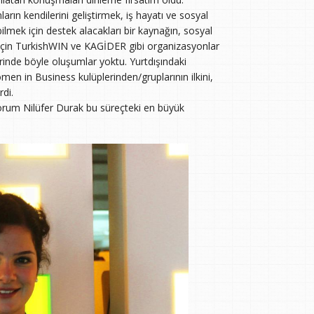
rın kendilerini geliştirmek, iş hayatı ve sosyal
lmek için destek alacakları bir kaynağın, sosyal
ar için TurkishWIN ve KAGİDER gibi organizasyonlar
rinde böyle oluşumlar yoktu. Yurtdışındaki
n in Business kulüplerinden/gruplarının ilkini,
rdi.
rum Nilüfer Durak bu süreçteki en büyük