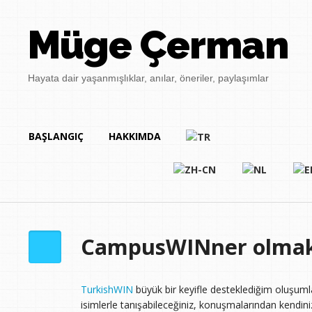
Müge Çerman
Hayata dair yaşanmışlıklar, anılar, öneriler, paylaşımlar
BAŞLANGIÇ
HAKKIMDA
CampusWINner olmak 
TurkishWIN
büyük bir keyifle desteklediğim oluşumla
isimlerle tanışabileceğiniz, konuşmalarından kendiniz