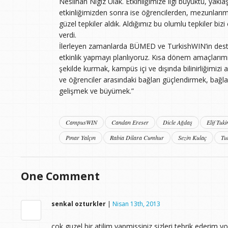
Neslihan Nigiz Ulak. Etkinliğimize ilgi büyüktü, yaklaş
etkinliğimizden sonra ise öğrencilerden, mezunla
güzel tepkiler aldık. Aldığımız bu olumlu tepkiler bi
verdi.
İlerleyen zamanlarda BÜMED ve TurkishWIN’in desteğ
etkinlik yapmayı planlıyoruz. Kısa dönem amaçlarım
şekilde kurmak, kampüs içi ve dışında bilinirliğimi
ve öğrenciler arasındaki bağları güçlendirmek, bağla
gelişmek ve büyümek.”
CampusWIN
Candan Ereser
Dicle Ağdaş
Elif Tuki
Pınar Yalçın
Rabia Dilara Cumhur
Sezin Kulaç
Tu
One
Comment
senkal ozturkler
|
Nisan 13th, 2013
cok guzel bir atilim yapmissiniz sizleri tebrik ederim 