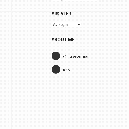
ARŞIVLER
Arşivler
ABOUT ME
@mugecerman
RSS