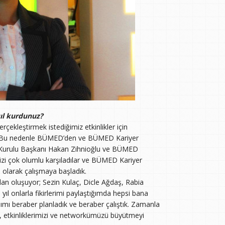
sıl kurdunuz?
çekleştirmek istediğimiz etkinlikler için
du. Bu nedenle BÜMED’den ve BÜMED Kariyer
 Kurulu Başkanı Hakan Zihnioğlu ve BÜMED
izi çok olumlu karşıladılar ve BÜMED Kariyer
olarak çalışmaya başladık.
an oluşuyor; Sezin Kulaç, Dicle Ağdaş, Rabia
ıl onlarla fikirlerimi paylaştığımda hepsi bana
dımı beraber planladık ve beraber çalıştık. Zamanla
a, etkinliklerimizi ve networkümüzü büyütmeyi