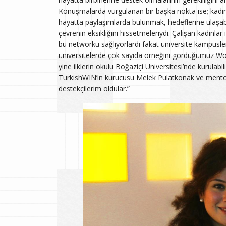
Konuşmalarda vurgulanan bir başka nokta ise; kadınla
hayatta paylaşımlarda bulunmak, hedeflerine ulaşabi
çevrenin eksikliğini hissetmeleriydi. Çalışan kadınl
bu networkü sağlıyorlardı fakat üniversite kampüsle
üniversitelerde çok sayıda örneğini gördüğümüz Wome
yine ilklerin okulu Boğaziçi Üniversitesi’nde kurulabili
TurkishWIN’in kurucusu Melek Pulatkonak ve mento
destekçilerim oldular.”