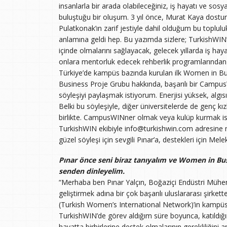
insanlarla bir arada olabileceğiniz, iş hayatı ve sosya
buluştuğu bir oluşum. 3 yıl önce, Murat Kaya dostumu
Pulatkonak’ın zarif jestiyle dahil olduğum bu topluluk,
anlamına geldi hep. Bu yazımda sizlere; TurkishWIN’in
içinde olmalarını sağlayacak, gelecek yıllarda iş hay
onlara mentorluk edecek rehberlik programlarından
Türkiye’de kampüs bazında kurulan ilk Women in Bu
Business Proje Grubu hakkında, başarılı bir CampusW
söyleşiyi paylaşmak istiyorum. Enerjisi yüksek, algısı a
Belki bu söyleşiyle, diğer üniversitelerde de genç k
birlikte. CampusWINner olmak veya kulüp kurmak is
TurkishWIN ekibiyle info@turkishwin.com adresine 
güzel söyleşi için sevgili Pınar’a, destekleri için Me
Pınar önce seni biraz tanıyalım ve Women in Bus
senden dinleyelim.
“Merhaba ben Pınar Yalçın, Boğaziçi Endüstri Mühendi
geliştirmek adına bir çok başarılı uluslararası şirke
(Turkish Women’s International Network)’in kampüs 
TurkishWIN’de görev aldığım süre boyunca, katıldığım 
hayatta birbirlerine destek olmalarının gerekliliğini