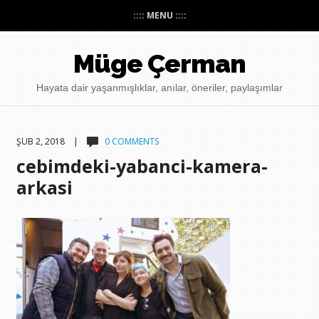
:::: MENU ::::
Müge Çerman
Hayata dair yaşanmışlıklar, anılar, öneriler, paylaşımlar
ŞUB 2, 2018 |
0 COMMENTS
cebimdeki-yabanci-kamera-
arkasi