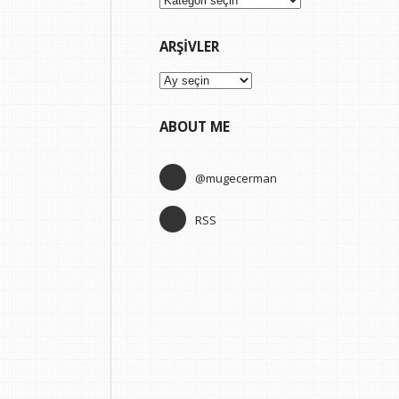
ARŞIVLER
Arşivler
ABOUT ME
@mugecerman
RSS