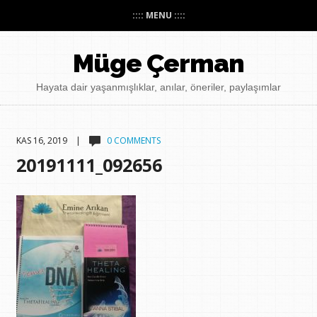
:::: MENU ::::
Müge Çerman
Hayata dair yaşanmışlıklar, anılar, öneriler, paylaşımlar
KAS 16, 2019 |
0 COMMENTS
20191111_092656