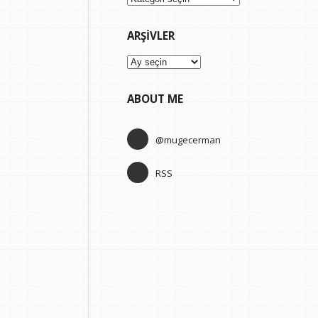
ARŞIVLER
Arşivler
ABOUT ME
@mugecerman
RSS