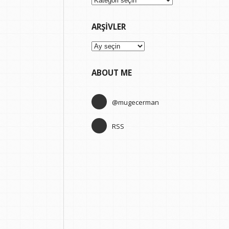
ARŞIVLER
Arşivler
ABOUT ME
@mugecerman
RSS