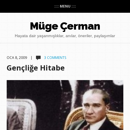
:::: MENU ::::
Müge Çerman
Hayata dair yaşanmışlıklar, anılar, öneriler, paylaşımlar
OCA 8, 2009 |
3 COMMENTS
Gençliğe Hitabe