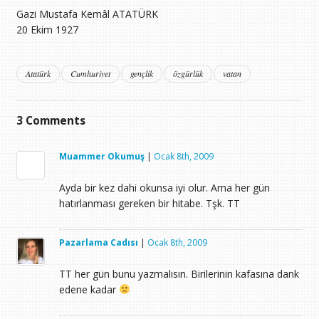
Gazi Mustafa Kemâl ATATÜRK
20 Ekim 1927
Atatürk
Cumhuriyet
gençlik
özgürlük
vatan
3
Comments
Muammer Okumuş
|
Ocak 8th, 2009
Ayda bir kez dahi okunsa iyi olur. Ama her gün
hatırlanması gereken bir hitabe. Tşk. TT
Pazarlama Cadısı
|
Ocak 8th, 2009
TT her gün bunu yazmalısın. Birilerinin kafasına dank
edene kadar