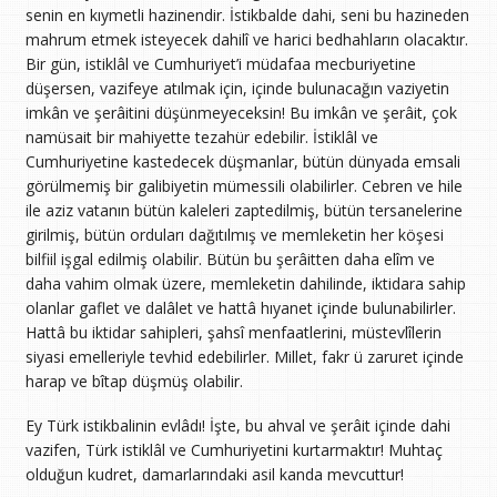
senin en kıymetli hazinendir. İstikbalde dahi, seni bu hazineden
mahrum etmek isteyecek dahilî ve harici bedhahların olacaktır.
Bir gün, istiklâl ve Cumhuriyet’i müdafaa mecburiyetine
düşersen, vazifeye atılmak için, içinde bulunacağın vaziyetin
imkân ve şerâitini düşünmeyeceksin! Bu imkân ve şerâit, çok
namüsait bir mahiyette tezahür edebilir. İstiklâl ve
Cumhuriyetine kastedecek düşmanlar, bütün dünyada emsali
görülmemiş bir galibiyetin mümessili olabilirler. Cebren ve hile
ile aziz vatanın bütün kaleleri zaptedilmiş, bütün tersanelerine
girilmiş, bütün orduları dağıtılmış ve memleketin her köşesi
bilfiil işgal edilmiş olabilir. Bütün bu şerâitten daha elîm ve
daha vahim olmak üzere, memleketin dahilinde, iktidara sahip
olanlar gaflet ve dalâlet ve hattâ hıyanet içinde bulunabilirler.
Hattâ bu iktidar sahipleri, şahsî menfaatlerini, müstevlîlerin
siyasi emelleriyle tevhid edebilirler. Millet, fakr ü zaruret içinde
harap ve bîtap düşmüş olabilir.
Ey Türk istikbalinin evlâdı! İşte, bu ahval ve şerâit içinde dahi
vazifen, Türk istiklâl ve Cumhuriyetini kurtarmaktır! Muhtaç
olduğun kudret, damarlarındaki asil kanda mevcuttur!