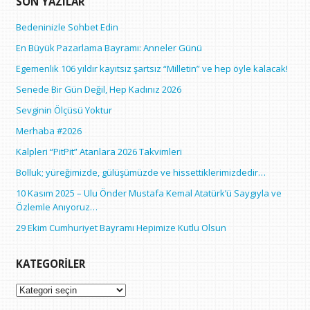
SON YAZILAR
Bedeninizle Sohbet Edin
En Büyük Pazarlama Bayramı: Anneler Günü
Egemenlik 106 yıldır kayıtsız şartsız “Milletin” ve hep öyle kalacak!
Senede Bir Gün Değil, Hep Kadınız 2026
Sevginin Ölçüsü Yoktur
Merhaba #2026
Kalpleri “PitPit” Atanlara 2026 Takvimleri
Bolluk; yüreğimizde, gülüşümüzde ve hissettiklerimizdedir…
10 Kasım 2025 – Ulu Önder Mustafa Kemal Atatürk’ü Saygıyla ve
Özlemle Anıyoruz…
29 Ekim Cumhuriyet Bayramı Hepimize Kutlu Olsun
KATEGORILER
Kategoriler