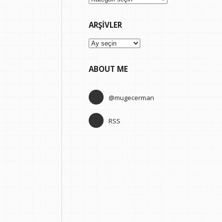
ARŞIVLER
Arşivler
ABOUT ME
@mugecerman
RSS