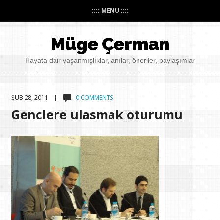
:::: MENU ::::
Müge Çerman
Hayata dair yaşanmışlıklar, anılar, öneriler, paylaşımlar
ŞUB 28, 2011 |
0 COMMENTS
Genclere ulasmak oturumu