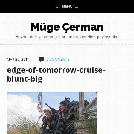
:::: MENU ::::
Müge Çerman
Hayata dair yaşanmışlıklar, anılar, öneriler, paylaşımlar
MAR 20, 2014 |
0 COMMENTS
edge-of-tomorrow-cruise-
blunt-big