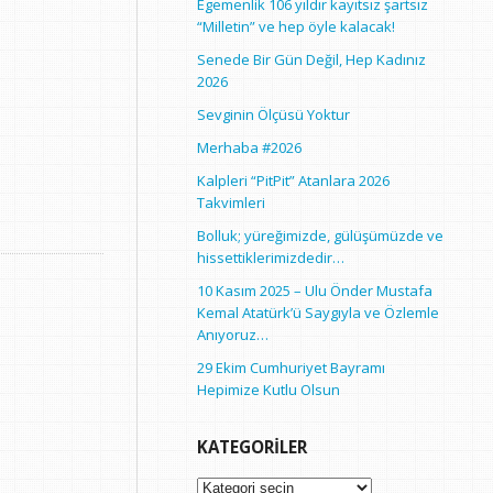
Egemenlik 106 yıldır kayıtsız şartsız
“Milletin” ve hep öyle kalacak!
Senede Bir Gün Değil, Hep Kadınız
2026
Sevginin Ölçüsü Yoktur
Merhaba #2026
Kalpleri “PitPit” Atanlara 2026
Takvimleri
Bolluk; yüreğimizde, gülüşümüzde ve
hissettiklerimizdedir…
10 Kasım 2025 – Ulu Önder Mustafa
Kemal Atatürk’ü Saygıyla ve Özlemle
Anıyoruz…
29 Ekim Cumhuriyet Bayramı
Hepimize Kutlu Olsun
KATEGORILER
Kategoriler