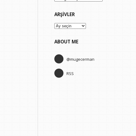
ARŞIVLER
Arşivler
ABOUT ME
@mugecerman
RSS