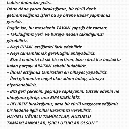
habire önümüze gelir…
Döne döne yarım bıraktığımız, bir türlü denk
getiremediğimiz işleri bu ay bitene kadar yapmamız
gerekir.
Bugün ise, bu meselenin TAVAN yaptığı bir zaman;
– Takıldığımız yeri, ve buraya neden takıldığımızı
görebiliriz.
– Neyi iHMAL ettiğimizi fark edebiliriz.
– Neyi tamamlamak gerektiğini anlayabiliriz.
– Bize kendimizi eksik hissettiren, bize sürekli o boşlukta
kalan parçayı ARATAN sebebi bulabiliriz.
– İhmal ettiğimiz tamiratları en nihayet yapabiliriz.
– İleri gitmemize engel olan adımı bulup, atmaya
niyetlenebiliriz.
– Bizi geri çekenin, geçmişe saplayanın, tutsak edenin ne
olduğunu görüp, onu BIRAKABİLİRİZ.
– BELİRSİZ bıraktığımız, ama bir türlü vazgeçemediğimiz
bir hedefle ilgili nihai kararımızı verebiliriz.
HAYIRLI UĞURLU TAMİRATLAR, HUZURLU
TAMAMLANMALAR, IŞIKLI UFUKLAR OLSUN “