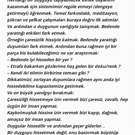
kazanmak için sistemimizi regüle etmeyi (dengeye
getirmeyi) öğrenmek. Temel farkındalık, meditasyon,
şükran ve şefkat çalışmaları buraya doğru ilk adımlar.
Ve ardından o duygunun varlığıyla tanışmak. Bedende
yarattığı etkileri fark etmek.
Örneğin çaresizlik hissiyle kalmak. Bedende yarattığı
duyumları fark etmek. Ardından buna rağmen iyi bir
parça his bulabileceğimiz ne var araştırmak:
– Bedende iyi hisseden bir yer ?
– Etrafa bakarken gözlerime hoş gelen bir doku/renk ?
– Kendi iki elimin birbirine teması gibi ?
Dikkatimizi; zorlayan duyumlara rağmen aynı anda iyi
hissedebilme kapasitemize getirmek.
Ve en büyük yanılgıyı bırakmak:
Çaresizliği hissetmeye izin vermek bizi çaresiz, zavallı, hep
üzgün bir insan yapmaz.
Kaybolmuşluk hissine izin vermek bizi kayıp, dağınık,
amaçsız bir insan yapmaz.
Duygular hissedilir ve ardından geçer giderler. .
Bir duyguyu hissetmek değil, onu bastırmak büyütüp