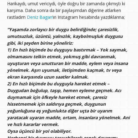
Harikaydı, umut vericiydi, öyle doğru bir zamanda çıkmıştı ki
karşıma. Daha sonra da bir paylaşımdan diğerine atlarken
rastladım
Deniz Bagan
’ın Instagram hesabında yazdıklarına;
“Yaşamda zorlayıcı bir duygu belirdiğinde; çaresizlik,
umutsuzluk, üzüntü, yalnızlık, kaybolmuşluk duygusu
gibi, iki şeyden birine yöneliriz:
1) En hızlı biçimde bu duyguyu bastırmak – Yok saymak,
olmamasını telkin etmek, yokmuş gibi davranmak,
uyuşturan veya unutturan bir madde, eylem veya insana
yönelmek. Aşırı uyumak, iletişimden kaçmak, tv veya
ekran karşısında uzun saatler kalmak.
2) En hızlı biçimde bu duyguyla hareket etmek –
Duygudan boğulup, taşıp, hemen eyleme geçmek. Acı
duymamak için öfkeyle hareket etmek, çaresiz
hissetmemek için saldırıya geçmek, duygunun
yoğunluğuna eş yoğunlukta diğer uçta bir uyarım
yaratacak uyaran madde, ortam, insanlara yönelmek. Ani
ve hızlı kararlar vermek.
Oysa üçüncü bir yol olabiliyor.
Herhangi bir duyguyu taşıyabilecek esnek dayanımı