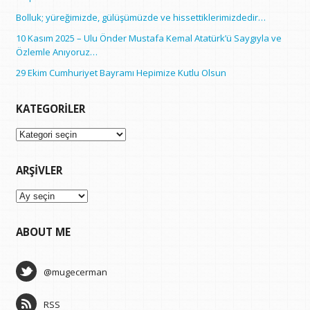
Bolluk; yüreğimizde, gülüşümüzde ve hissettiklerimizdedir…
10 Kasım 2025 – Ulu Önder Mustafa Kemal Atatürk’ü Saygıyla ve
Özlemle Anıyoruz…
29 Ekim Cumhuriyet Bayramı Hepimize Kutlu Olsun
KATEGORILER
Kategoriler
ARŞIVLER
Arşivler
ABOUT ME
@mugecerman
RSS