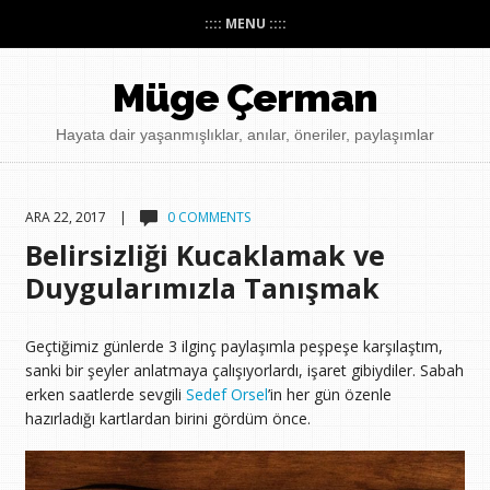
:::: MENU ::::
Müge Çerman
Hayata dair yaşanmışlıklar, anılar, öneriler, paylaşımlar
ARA 22, 2017 |
0 COMMENTS
Belirsizliği Kucaklamak ve
Duygularımızla Tanışmak
Geçtiğimiz günlerde 3 ilginç paylaşımla peşpeşe karşılaştım,
sanki bir şeyler anlatmaya çalışıyorlardı, işaret gibiydiler. Sabah
erken saatlerde sevgili
Sedef Orsel
’in her gün özenle
hazırladığı kartlardan birini gördüm önce.