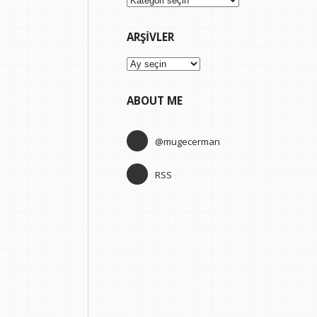
ARŞIVLER
Arşivler
ABOUT ME
@mugecerman
RSS