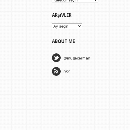
ARŞIVLER
Arşivler
ABOUT ME
@mugecerman
RSS