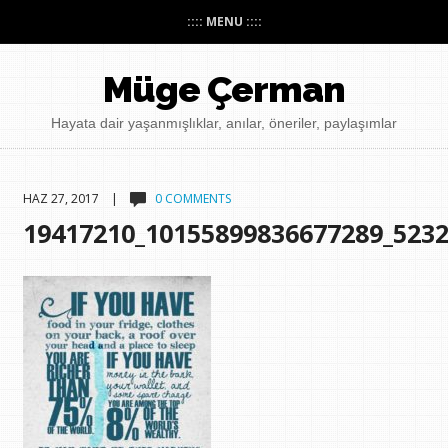
:::: MENU ::::
Müge Çerman
Hayata dair yaşanmışlıklar, anılar, öneriler, paylaşımlar
HAZ 27, 2017 |
0 COMMENTS
19417210_10155899836677289_523