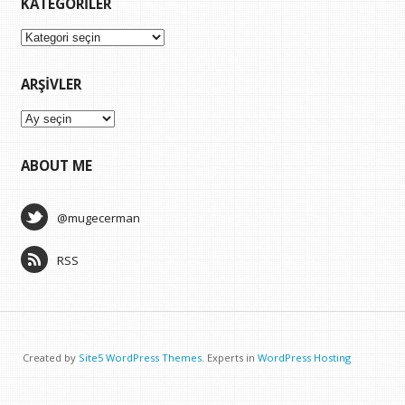
KATEGORILER
Kategoriler
ARŞIVLER
Arşivler
ABOUT ME
@mugecerman
RSS
Created by
Site5 WordPress Themes
. Experts in
WordPress Hosting