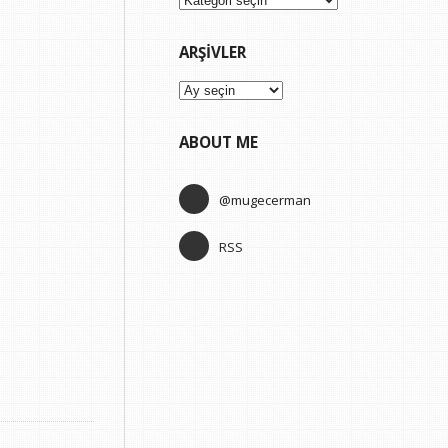
ARŞIVLER
Arşivler
ABOUT ME
@mugecerman
RSS