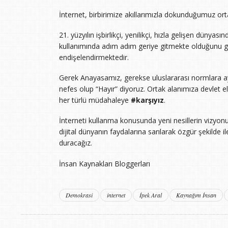
İnternet, birbirimize akıllarımızla dokunduğumuz ort
21. yüzyılın işbirlikçi, yenilikçi, hızla gelişen dünya
kullanımında adım adım geriye gitmekte olduğunu gö
endişelendirmektedir.
Gerek Anayasamız, gerekse uluslararası normlara aykı
nefes olup “Hayır” diyoruz. Ortak alanımıza devlet eli
her türlü müdahaleye
#karşıyız
.
İnterneti kullanma konusunda yeni nesillerin vizyo
dijital dünyanın faydalarına sarılarak özgür şekild
duracağız.
İnsan Kaynakları Bloggerları
Demokrasi
internet
İpek Aral
Kaynağım İnsan