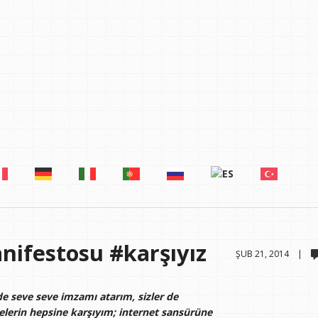
nifestosu #karşıyız
ŞUB 21, 2014 |
e seve seve imzamı atarım, sizler de
elerin hepsine karşıyım; internet sansürüne