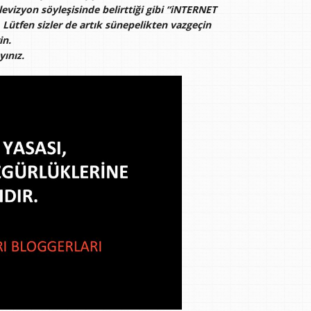
elevizyon söyleşisinde belirttiği gibi “iNTERNET
ütfen sizler de artık sünepelikten vazgeçin
in.
yınız.