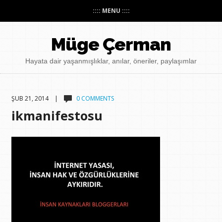
:::: MENU ::::
Müge Çerman
Hayata dair yaşanmışlıklar, anılar, öneriler, paylaşımlar
ŞUB 21, 2014 |
0 COMMENTS
ikmanifestosu