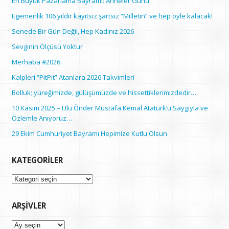
En Büyük Pazarlama Bayramı: Anneler Günü
Egemenlik 106 yıldır kayıtsız şartsız “Milletin” ve hep öyle kalacak!
Senede Bir Gün Değil, Hep Kadınız 2026
Sevginin Ölçüsü Yoktur
Merhaba #2026
Kalpleri “PitPit” Atanlara 2026 Takvimleri
Bolluk; yüreğimizde, gülüşümüzde ve hissettiklerimizdedir…
10 Kasım 2025 – Ulu Önder Mustafa Kemal Atatürk’ü Saygıyla ve
Özlemle Anıyoruz…
29 Ekim Cumhuriyet Bayramı Hepimize Kutlu Olsun
KATEGORILER
Kategoriler
ARŞIVLER
Arşivler