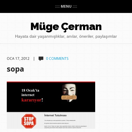
:::: MENU ::::
Müge Çerman
Hayata dair yaşanmışlıklar, anılar, öneriler, paylaşımlar
OCA 17, 2012 |
0 COMMENTS
sopa