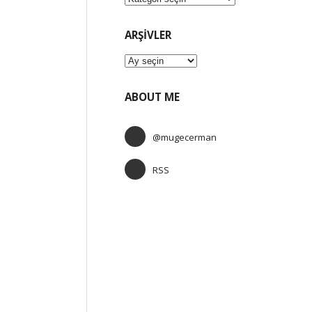
ARŞIVLER
Arşivler
ABOUT ME
@mugecerman
RSS