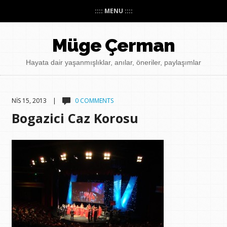
:::: MENU ::::
Müge Çerman
Hayata dair yaşanmışlıklar, anılar, öneriler, paylaşımlar
NIS 15, 2013 |
0 COMMENTS
Bogazici Caz Korosu