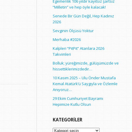
Egemenlik 106 yıldır kayıtsız şartsız
“Milletin” ve hep öyle kalacak!
Senede Bir Gün Değil, Hep Kadınız
2026
Sevginin Ölçüsü Yoktur
Merhaba #2026
Kalpleri “PitPit” Atanlara 2026
Takvimleri
Bolluk; yüreğimizde, gülüşümüzde ve
hissettiklerimizdedir…
10 Kasım 2025 – Ulu Önder Mustafa
Kemal Atatürk’ü Saygıyla ve Özlemle
Anıyoruz…
29 Ekim Cumhuriyet Bayramı
Hepimize Kutlu Olsun
KATEGORILER
Kategoriler