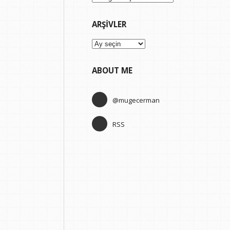
ARŞIVLER
Arşivler
ABOUT ME
@mugecerman
RSS