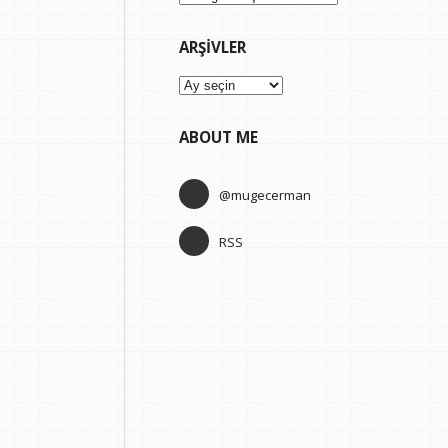
ARŞIVLER
Arşivler
ABOUT ME
@mugecerman
RSS