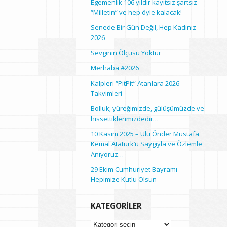
Egemenlik 106 yıldır kayıtsız şartsız
“Milletin” ve hep öyle kalacak!
Senede Bir Gün Değil, Hep Kadınız
2026
Sevginin Ölçüsü Yoktur
Merhaba #2026
Kalpleri “PitPit” Atanlara 2026
Takvimleri
Bolluk; yüreğimizde, gülüşümüzde ve
hissettiklerimizdedir…
10 Kasım 2025 – Ulu Önder Mustafa
Kemal Atatürk’ü Saygıyla ve Özlemle
Anıyoruz…
29 Ekim Cumhuriyet Bayramı
Hepimize Kutlu Olsun
KATEGORILER
Kategoriler