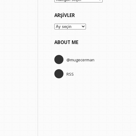
ARŞIVLER
Arşivler
ABOUT ME
@mugecerman
RSS