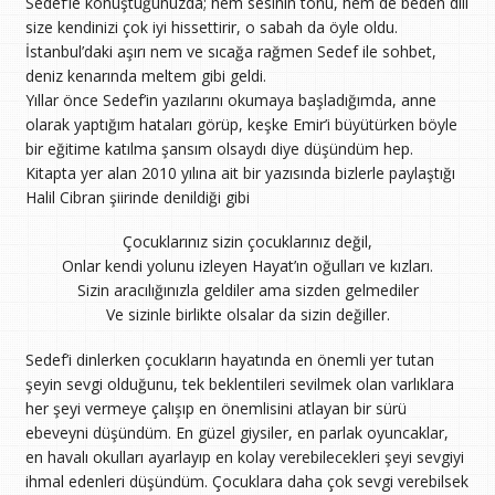
Sedef’le konuştuğunuzda; hem sesinin tonu, hem de beden dili
size kendinizi çok iyi hissettirir, o sabah da öyle oldu.
İstanbul’daki aşırı nem ve sıcağa rağmen Sedef ile sohbet,
deniz kenarında meltem gibi geldi.
Yıllar önce Sedef’in yazılarını okumaya başladığımda, anne
olarak yaptığım hataları görüp, keşke Emir’i büyütürken böyle
bir eğitime katılma şansım olsaydı diye düşündüm hep.
Kitapta yer alan 2010 yılına ait bir yazısında bizlerle paylaştığı
Halil Cibran şiirinde denildiği gibi
Çocuklarınız sizin çocuklarınız değil,
Onlar kendi yolunu izleyen Hayat’ın oğulları ve kızları.
Sizin aracılığınızla geldiler ama sizden gelmediler
Ve sizinle birlikte olsalar da sizin değiller.
Sedef’i dinlerken çocukların hayatında en önemli yer tutan
şeyin sevgi olduğunu, tek beklentileri sevilmek olan varlıklara
her şeyi vermeye çalışıp en önemlisini atlayan bir sürü
ebeveyni düşündüm. En güzel giysiler, en parlak oyuncaklar,
en havalı okulları ayarlayıp en kolay verebilecekleri şeyi sevgiyi
ihmal edenleri düşündüm. Çocuklara daha çok sevgi verebilsek