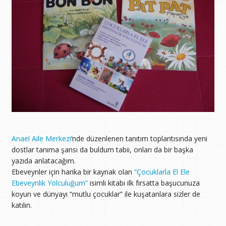
Anael Aile Merkezi
‘nde düzenlenen tanıtım toplantısında yeni
dostlar tanıma şansı da buldum tabii, onları da bir başka
yazıda anlatacağım.
Ebeveynler için harika bir kaynak olan
“Çocuklarla El Ele
Ebeveynlik Yolculuğum”
isimli kitabı ilk fırsatta başucunuza
koyun ve dünyayı “mutlu çocuklar” ile kuşatanlara sizler de
katılın.