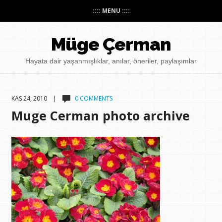
:::: MENU ::::
Müge Çerman
Hayata dair yaşanmışlıklar, anılar, öneriler, paylaşımlar
KAS 24, 2010 |
0 COMMENTS
Muge Cerman photo archive