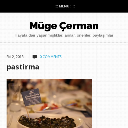
:::: MENU ::::
Müge Çerman
Hayata dair yaşanmışlıklar, anılar, öneriler, paylaşımlar
EKI 2, 2013 |
0 COMMENTS
pastirma