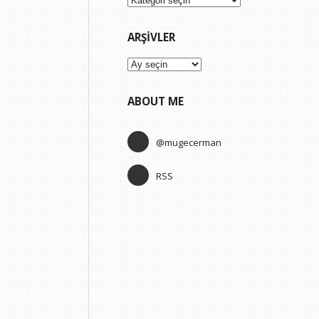
ARŞIVLER
Arşivler
ABOUT ME
@mugecerman
RSS