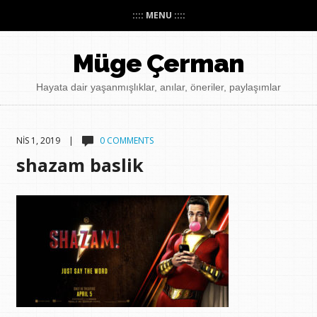
:::: MENU ::::
Müge Çerman
Hayata dair yaşanmışlıklar, anılar, öneriler, paylaşımlar
NIS 1, 2019 |
0 COMMENTS
shazam baslik