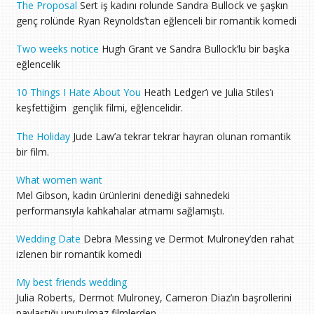
The Proposal
Sert iş kadını rolunde Sandra Bullock ve şaşkın
genç rolünde Ryan Reynolds’tan eğlenceli bir romantik komedi
Two weeks notice
Hugh Grant ve Sandra Bullock’lu bir başka
eğlencelik
10 Things I Hate About You
Heath Ledger’ı ve Julia Stiles’ı
keşfettiğim gençlik filmi, eğlencelidir.
The Holiday
Jude Law’a tekrar tekrar hayran olunan romantik
bir film.
What women want
Mel Gibson, kadın ürünlerini denediği sahnedeki
performansıyla kahkahalar atmamı sağlamıştı.
Wedding Date
Debra Messing ve Dermot Mulroney’den rahat
izlenen bir romantik komedi
My best friends wedding
Julia Roberts, Dermot Mulroney, Cameron Diaz’ın başrollerini
paylaştığı unutulmaz filmlerden.