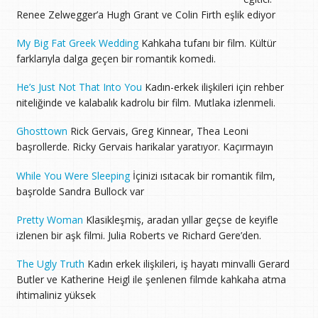
Renee Zelwegger’a Hugh Grant ve Colin Firth eşlik ediyor
My Big Fat Greek Wedding
Kahkaha tufanı bir film. Kültür
farklarıyla dalga geçen bir romantik komedi.
He’s Just Not That Into You
Kadın-erkek ilişkileri için rehber
niteliğinde ve kalabalık kadrolu bir film. Mutlaka izlenmeli.
Ghosttown
Rick Gervais, Greg Kinnear, Thea Leoni
başrollerde. Ricky Gervais harikalar yaratıyor. Kaçırmayın
While You Were Sleeping
İçinizi ısıtacak bir romantik film,
başrolde Sandra Bullock var
Pretty Woman
Klasikleşmiş, aradan yıllar geçse de keyifle
izlenen bir aşk filmi. Julia Roberts ve Richard Gere’den.
The Ugly Truth
Kadın erkek ilişkileri, iş hayatı minvalli Gerard
Butler ve Katherine Heigl ile şenlenen filmde kahkaha atma
ihtimaliniz yüksek