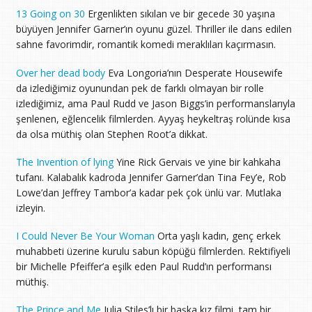
13 Going on 30
Ergenlikten sıkılan ve bir gecede 30 yaşına
büyüyen Jennifer Garner’ın oyunu güzel. Thriller ile dans edilen
sahne favorimdir, romantik komedi meraklıları kaçırmasın.
Over her dead body
Eva Longoria’nın Desperate Housewife
da izlediğimiz oyunundan pek de farklı olmayan bir rolle
izlediğimiz, ama Paul Rudd ve Jason Biggs’in performanslarıyla
şenlenen, eğlencelik filmlerden. Ayyaş heykeltraş rolünde kısa
da olsa müthiş olan Stephen Root’a dikkat.
The Invention of lying
Yine Rick Gervais ve yine bir kahkaha
tufanı. Kalabalık kadroda Jennifer Garner’dan Tina Fey’e, Rob
Lowe’dan Jeffrey Tambor’a kadar pek çok ünlü var. Mutlaka
izleyin.
I Could Never Be Your Woman
Orta yaşlı kadın, genç erkek
muhabbeti üzerine kurulu sabun köpüğü filmlerden. Rektifiyeli
bir Michelle Pfeiffer’a eşilk eden Paul Rudd’ın performansı
müthiş.
The Prince and Me
Julia Stiles’lı bir başka kız filmi, tam bir