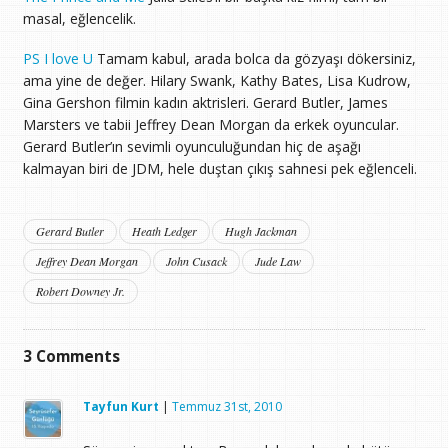
masal, eğlencelik.
PS I love U
Tamam kabul, arada bolca da gözyaşı dökersiniz,
ama yine de değer. Hilary Swank, Kathy Bates, Lisa Kudrow,
Gina Gershon filmin kadın aktrisleri. Gerard Butler, James
Marsters ve tabii Jeffrey Dean Morgan da erkek oyuncular.
Gerard Butler’ın sevimli oyunculuğundan hiç de aşağı
kalmayan biri de JDM, hele duştan çıkış sahnesi pek eğlenceli.
Gerard Butler
Heath Ledger
Hugh Jackman
Jeffrey Dean Morgan
John Cusack
Jude Law
Robert Downey Jr.
3
Comments
Tayfun Kurt
|
Temmuz 31st, 2010