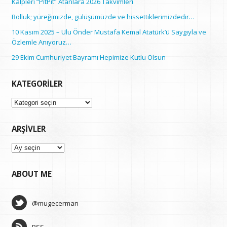
Kalpleri “PitPit” Atanlara 2026 Takvimleri
Bolluk; yüreğimizde, gülüşümüzde ve hissettiklerimizdedir…
10 Kasım 2025 – Ulu Önder Mustafa Kemal Atatürk’ü Saygıyla ve
Özlemle Anıyoruz…
29 Ekim Cumhuriyet Bayramı Hepimize Kutlu Olsun
KATEGORILER
Kategoriler
ARŞIVLER
Arşivler
ABOUT ME
@mugecerman