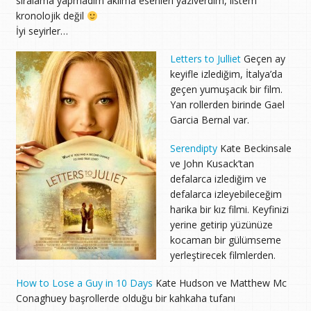
sıralama yapmadım aklıma esenleri yazıverdim, listem
kronolojik değil
İyi seyirler…
Letters to Julliet
Geçen ay
keyifle izlediğim, İtalya’da
geçen yumuşacık bir film.
Yan rollerden birinde Gael
Garcia Bernal var.
Serendipty
Kate Beckinsale
ve John Kusack’tan
defalarca izlediğim ve
defalarca izleyebileceğim
harika bir kız filmi. Keyfinizi
yerine getirip yüzünüze
kocaman bir gülümseme
yerleştirecek filmlerden.
How to Lose a Guy in 10 Days
Kate Hudson ve Matthew Mc
Conaghuey başrollerde olduğu bir kahkaha tufanı