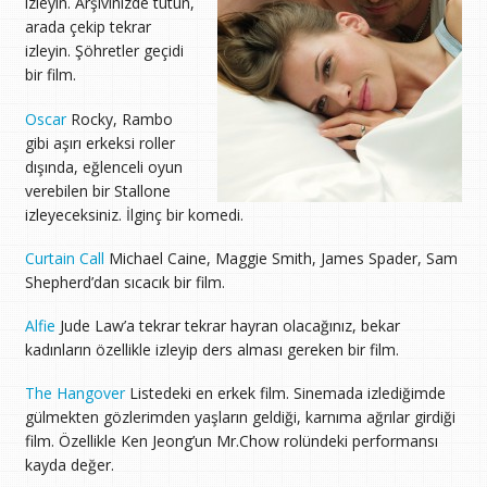
izleyin. Arşivinizde tutun,
arada çekip tekrar
izleyin. Şöhretler geçidi
bir film.
Oscar
Rocky, Rambo
gibi aşırı erkeksi roller
dışında, eğlenceli oyun
verebilen bir Stallone
izleyeceksiniz. İlginç bir komedi.
Curtain Call
Michael Caine, Maggie Smith, James Spader, Sam
Shepherd’dan sıcacık bir film.
Alfie
Jude Law’a tekrar tekrar hayran olacağınız, bekar
kadınların özellikle izleyip ders alması gereken bir film.
The Hangover
Listedeki en erkek film. Sinemada izlediğimde
gülmekten gözlerimden yaşların geldiği, karnıma ağrılar girdiği
film. Özellikle Ken Jeong’un Mr.Chow rolündeki performansı
kayda değer.