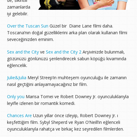
de, sıkıntılı
zamanlarda
iyi gelebilir.
Over the Tuscan Sun
Güzel bir Diane Lane filmi daha.
Toscana’nın doğal güzelliklerini arka plan olarak kullanan filmi
seveceğinizden eminim.
Sex and the City
ve
Sex and the City 2
Arşivinizde bulunmalı,
gözünüzü gönlünüzü şenlendirecek sabun köpüğü kıvamında
eğlencelik.
Julie&Julia
Meryl Streep’in muhteşem oyunculuğu ile zamanın
nasıl geçtiğini anlayamayacağınız bir film.
Only you
Marisa Tomei ve Robert Downey Jr. oyunculuklarıyla
leyifle izlenen bir romantik komedi.
Chances Are
Uzun yıllar önce izleyip, Robert Downey Jr. ı
keşfettiğim film. Sybyl Sheperd ve Ryan O’Neill’in eğlenceli
oyunculuklarıyla rahatça ve birkaç kez seyredilen filmlerden.