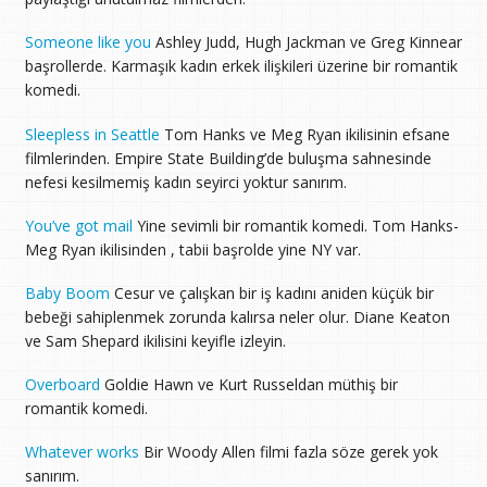
Someone like you
Ashley Judd, Hugh Jackman ve Greg Kinnear
başrollerde. Karmaşık kadın erkek ilişkileri üzerine bir romantik
komedi.
Sleepless in Seattle
Tom Hanks ve Meg Ryan ikilisinin efsane
filmlerinden. Empire State Building’de buluşma sahnesinde
nefesi kesilmemiş kadın seyirci yoktur sanırım.
You’ve got mail
Yine sevimli bir romantik komedi. Tom Hanks-
Meg Ryan ikilisinden , tabii başrolde yine NY var.
Baby Boom
Cesur ve çalışkan bir iş kadını aniden küçük bir
bebeği sahiplenmek zorunda kalırsa neler olur. Diane Keaton
ve Sam Shepard ikilisini keyifle izleyin.
Overboard
Goldie Hawn ve Kurt Russeldan müthiş bir
romantik komedi.
Whatever works
Bir Woody Allen filmi fazla söze gerek yok
sanırım.