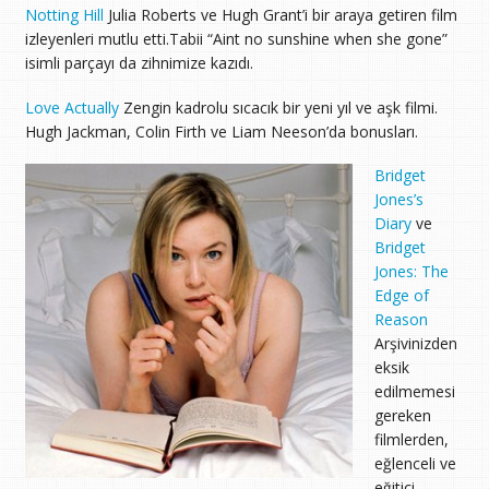
Notting Hill
Julia Roberts ve Hugh Grant’i bir araya getiren film
izleyenleri mutlu etti.Tabii “Aint no sunshine when she gone”
isimli parçayı da zihnimize kazıdı.
Love Actually
Zengin kadrolu sıcacık bir yeni yıl ve aşk filmi.
Hugh Jackman, Colin Firth ve Liam Neeson’da bonusları.
Bridget
Jones’s
Diary
ve
Bridget
Jones: The
Edge of
Reason
Arşivinizden
eksik
edilmemesi
gereken
filmlerden,
eğlenceli ve
eğitici.