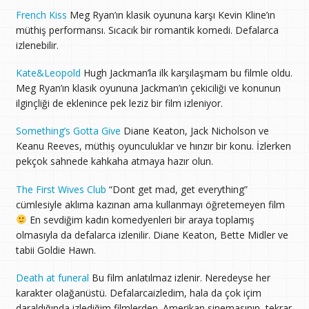
French Kiss
Meg Ryan’ın klasik oyununa karşı Kevin Kline’ın
müthiş performansı. Sıcacık bir romantik komedi. Defalarca
izlenebilir.
Kate&Leopold
Hugh Jackman’la ilk karşılaşmam bu filmle oldu.
Meg Ryan’ın klasik oyununa Jackman’ın çekiciliği ve konunun
ilginçliği de eklenince pek leziz bir film izleniyor.
Something’s Gotta Give
Diane Keaton, Jack Nicholson ve
Keanu Reeves, müthiş oyunculuklar ve hınzır bir konu. İzlerken
pekçok sahnede kahkaha atmaya hazır olun.
The First Wives Club
“Dont get mad, get everything”
cümlesiyle aklıma kazınan ama kullanmayı öğretemeyen film
En sevdiğim kadın komedyenleri bir araya toplamış
olmasıyla da defalarca izlenilir. Diane Keaton, Bette Midler ve
tabii Goldie Hawn.
Death at funeral
Bu film anlatılmaz izlenir. Neredeyse her
karakter olağanüstü. Defalarcaizledim, hala da çok içim
daraldığında izlediğim filmlerden. Amerikan sinemasının tekrar