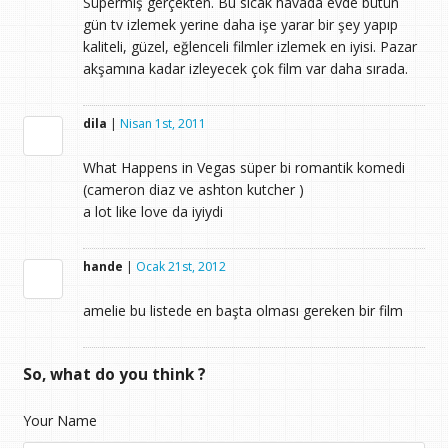
Süpermiş gerçekten. Bu sıcak havada evde bütün
gün tv izlemek yerine daha işe yarar bir şey yapıp
kaliteli, güzel, eğlenceli filmler izlemek en iyisi. Pazar
akşamına kadar izleyecek çok film var daha sırada.
dila
|
Nisan 1st, 2011
What Happens in Vegas süper bi romantik komedi
(cameron diaz ve ashton kutcher )
a lot like love da iyiydi
hande
|
Ocak 21st, 2012
amelie bu listede en başta olması gereken bir film
So, what do you think ?
Your Name