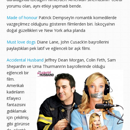
yorumu olan, aynı etkiyi yapmadı bende.
Made of honour
Patrick Dempsey’in romantik komedilerde
vazgeçilmez olduğunu gösteren filmlerden biri. İskoçya’nın
doğal güzellikleri ve New York arka planda
Must love dogs
Diane Lane, John Cusack’ın başrollerini
paylaştıkları pek latif ve eğlenceli bir aşk filmi.
Accidental Husband
Jeffrey Dean Morgan, Colin Firth, Sam
Shepard’ın ve Uma Thurmann’ın başrollerinde olduğu
eğlenceli bir
film.
Amerikalı
kadınların
itfaiyeci
fantazisini
gıdıklamak
için çekilmiş
gibi görünse