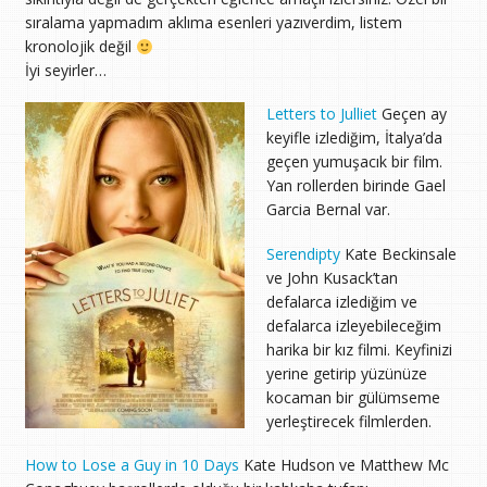
sıralama yapmadım aklıma esenleri yazıverdim, listem
kronolojik değil
İyi seyirler…
Letters to Julliet
Geçen ay
keyifle izlediğim, İtalya’da
geçen yumuşacık bir film.
Yan rollerden birinde Gael
Garcia Bernal var.
Serendipty
Kate Beckinsale
ve John Kusack’tan
defalarca izlediğim ve
defalarca izleyebileceğim
harika bir kız filmi. Keyfinizi
yerine getirip yüzünüze
kocaman bir gülümseme
yerleştirecek filmlerden.
How to Lose a Guy in 10 Days
Kate Hudson ve Matthew Mc