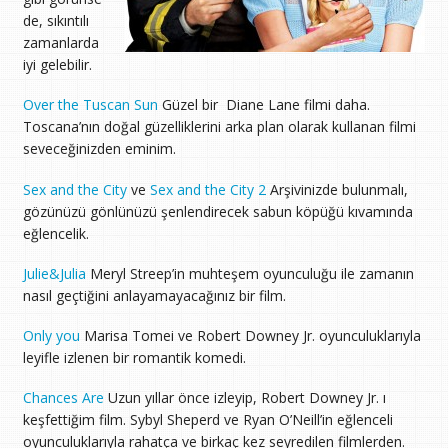
de, sıkıntılı
zamanlarda
iyi gelebilir.
Over the Tuscan Sun
Güzel bir Diane Lane filmi daha.
Toscana’nın doğal güzelliklerini arka plan olarak kullanan filmi
seveceğinizden eminim.
Sex and the City
ve
Sex and the City 2
Arşivinizde bulunmalı,
gözünüzü gönlünüzü şenlendirecek sabun köpüğü kıvamında
eğlencelik.
Julie&Julia
Meryl Streep’in muhteşem oyunculuğu ile zamanın
nasıl geçtiğini anlayamayacağınız bir film.
Only you
Marisa Tomei ve Robert Downey Jr. oyunculuklarıyla
leyifle izlenen bir romantik komedi.
Chances Are
Uzun yıllar önce izleyip, Robert Downey Jr. ı
keşfettiğim film. Sybyl Sheperd ve Ryan O’Neill’in eğlenceli
oyunculuklarıyla rahatça ve birkaç kez seyredilen filmlerden.