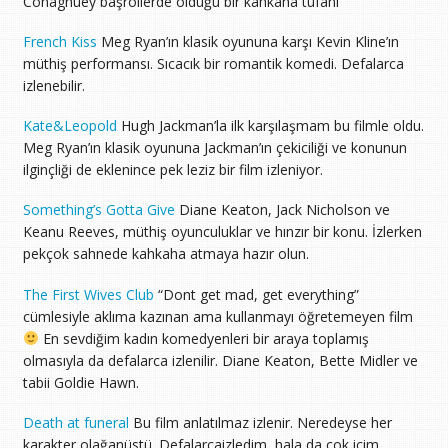
Conaghuey başrollerde olduğu bir kahkaha tufanı
French Kiss
Meg Ryan’ın klasik oyununa karşı Kevin Kline’ın
müthiş performansı. Sıcacık bir romantik komedi. Defalarca
izlenebilir.
Kate&Leopold
Hugh Jackman’la ilk karşılaşmam bu filmle oldu.
Meg Ryan’ın klasik oyununa Jackman’ın çekiciliği ve konunun
ilginçliği de eklenince pek leziz bir film izleniyor.
Something’s Gotta Give
Diane Keaton, Jack Nicholson ve
Keanu Reeves, müthiş oyunculuklar ve hınzır bir konu. İzlerken
pekçok sahnede kahkaha atmaya hazır olun.
The First Wives Club
“Dont get mad, get everything”
cümlesiyle aklıma kazınan ama kullanmayı öğretemeyen film
En sevdiğim kadın komedyenleri bir araya toplamış
olmasıyla da defalarca izlenilir. Diane Keaton, Bette Midler ve
tabii Goldie Hawn.
Death at funeral
Bu film anlatılmaz izlenir. Neredeyse her
karakter olağanüstü. Defalarcaizledim, hala da çok içim