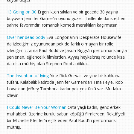
13 Going on 30
Ergenlikten sıkılan ve bir gecede 30 yaşına
büyüyen Jennifer Garner’ın oyunu güzel. Thriller ile dans edilen
sahne favorimdir, romantik komedi meraklıları kaçırmasın.
Over her dead body
Eva Longoria’nın Desperate Housewife
da izlediğimiz oyunundan pek de farklı olmayan bir rolle
izlediğimiz, ama Paul Rudd ve Jason Biggs’in performanslarıyla
şenlenen, eğlencelik filmlerden. Ayyaş heykeltraş rolünde kısa
da olsa müthiş olan Stephen Root’a dikkat.
The Invention of lying
Yine Rick Gervais ve yine bir kahkaha
tufanı. Kalabalık kadroda Jennifer Garner’dan Tina Fey’e, Rob
Lowe’dan Jeffrey Tambor’a kadar pek çok ünlü var. Mutlaka
izleyin.
I Could Never Be Your Woman
Orta yaşlı kadın, genç erkek
muhabbeti üzerine kurulu sabun köpüğü filmlerden. Rektifiyeli
bir Michelle Pfeiffer’a eşilk eden Paul Rudd’ın performansı
müthiş.