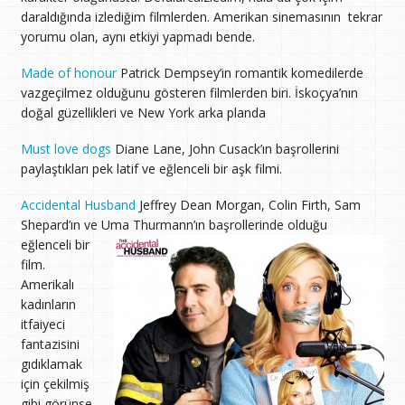
daraldığında izlediğim filmlerden. Amerikan sinemasının tekrar
yorumu olan, aynı etkiyi yapmadı bende.
Made of honour
Patrick Dempsey’in romantik komedilerde
vazgeçilmez olduğunu gösteren filmlerden biri. İskoçya’nın
doğal güzellikleri ve New York arka planda
Must love dogs
Diane Lane, John Cusack’ın başrollerini
paylaştıkları pek latif ve eğlenceli bir aşk filmi.
Accidental Husband
Jeffrey Dean Morgan, Colin Firth, Sam
Shepard’ın ve Uma Thurmann’ın başrollerinde olduğu
eğlenceli bir
film.
Amerikalı
kadınların
itfaiyeci
fantazisini
gıdıklamak
için çekilmiş
gibi görünse