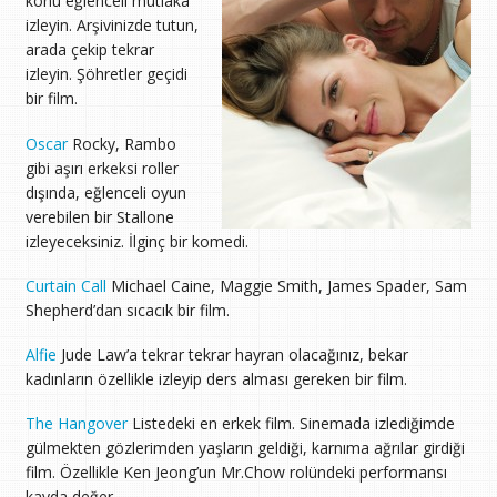
konu eğlenceli mutlaka
izleyin. Arşivinizde tutun,
arada çekip tekrar
izleyin. Şöhretler geçidi
bir film.
Oscar
Rocky, Rambo
gibi aşırı erkeksi roller
dışında, eğlenceli oyun
verebilen bir Stallone
izleyeceksiniz. İlginç bir komedi.
Curtain Call
Michael Caine, Maggie Smith, James Spader, Sam
Shepherd’dan sıcacık bir film.
Alfie
Jude Law’a tekrar tekrar hayran olacağınız, bekar
kadınların özellikle izleyip ders alması gereken bir film.
The Hangover
Listedeki en erkek film. Sinemada izlediğimde
gülmekten gözlerimden yaşların geldiği, karnıma ağrılar girdiği
film. Özellikle Ken Jeong’un Mr.Chow rolündeki performansı
kayda değer.