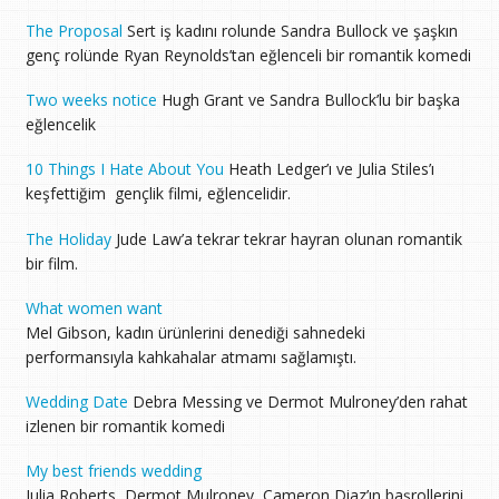
The Proposal
Sert iş kadını rolunde Sandra Bullock ve şaşkın
genç rolünde Ryan Reynolds’tan eğlenceli bir romantik komedi
Two weeks notice
Hugh Grant ve Sandra Bullock’lu bir başka
eğlencelik
10 Things I Hate About You
Heath Ledger’ı ve Julia Stiles’ı
keşfettiğim gençlik filmi, eğlencelidir.
The Holiday
Jude Law’a tekrar tekrar hayran olunan romantik
bir film.
What women want
Mel Gibson, kadın ürünlerini denediği sahnedeki
performansıyla kahkahalar atmamı sağlamıştı.
Wedding Date
Debra Messing ve Dermot Mulroney’den rahat
izlenen bir romantik komedi
My best friends wedding
Julia Roberts, Dermot Mulroney, Cameron Diaz’ın başrollerini