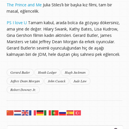
The Prince and Me
Julia Stiles’lı bir başka kız filmi, tam bir
masal, eğlencelik.
PS I love U
Tamam kabul, arada bolca da gözyaşı dökersiniz,
ama yine de değer. Hilary Swank, Kathy Bates, Lisa Kudrow,
Gina Gershon filmin kadın aktrisleri. Gerard Butler, James
Marsters ve tabii Jeffrey Dean Morgan da erkek oyuncular.
Gerard Butler’ın sevimli oyunculuğundan hiç de aşağı
kalmayan biri de JDM, hele duştan çıkış sahnesi pek eğlenceli.
Gerard Butler
Heath Ledger
Hugh Jackman
Jeffrey Dean Morgan
John Cusack
Jude Law
Robert Downey Jr.
Arama: