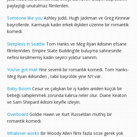
paylaştığı unutulmaz filmlerden.
Someone like you
Ashley Judd, Hugh Jackman ve Greg Kinnear
başrollerde. Karmaşık kadın erkek ilişkileri üzerine bir romantik
komedi.
Sleepless in Seattle
Tom Hanks ve Meg Ryan ikilisinin efsane
filmlerinden. Empire State Building’de buluşma sahnesinde
nefesi kesilmemiş kadın seyirci yoktur sanırım.
You’ve got mail
Yine sevimli bir romantik komedi. Tom Hanks-
Meg Ryan ikilisinden , tabii başrolde yine NY var.
Baby Boom
Cesur ve çalışkan bir iş kadını aniden küçük bir
bebeği sahiplenmek zorunda kalırsa neler olur. Diane Keaton
ve Sam Shepard ikilisini keyifle izleyin.
Overboard
Goldie Hawn ve Kurt Russeldan müthiş bir
romantik komedi.
Whatever works
Bir Woody Allen filmi fazla söze gerek yok