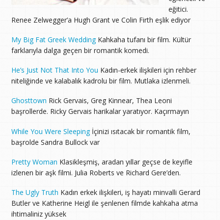
eğitici.
Renee Zelwegger’a Hugh Grant ve Colin Firth eşlik ediyor
My Big Fat Greek Wedding
Kahkaha tufanı bir film. Kültür
farklarıyla dalga geçen bir romantik komedi.
He’s Just Not That Into You
Kadın-erkek ilişkileri için rehber
niteliğinde ve kalabalık kadrolu bir film. Mutlaka izlenmeli.
Ghosttown
Rick Gervais, Greg Kinnear, Thea Leoni
başrollerde. Ricky Gervais harikalar yaratıyor. Kaçırmayın
While You Were Sleeping
İçinizi ısıtacak bir romantik film,
başrolde Sandra Bullock var
Pretty Woman
Klasikleşmiş, aradan yıllar geçse de keyifle
izlenen bir aşk filmi. Julia Roberts ve Richard Gere’den.
The Ugly Truth
Kadın erkek ilişkileri, iş hayatı minvalli Gerard
Butler ve Katherine Heigl ile şenlenen filmde kahkaha atma
ihtimaliniz yüksek