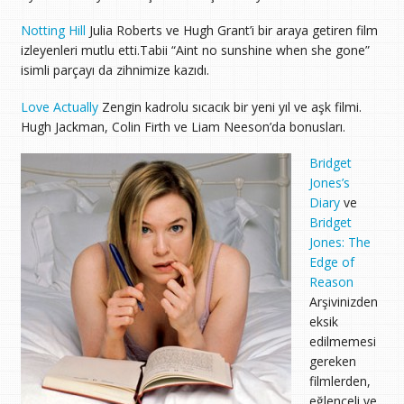
Notting Hill
Julia Roberts ve Hugh Grant’i bir araya getiren film
izleyenleri mutlu etti.Tabii “Aint no sunshine when she gone”
isimli parçayı da zihnimize kazıdı.
Love Actually
Zengin kadrolu sıcacık bir yeni yıl ve aşk filmi.
Hugh Jackman, Colin Firth ve Liam Neeson’da bonusları.
Bridget
Jones’s
Diary
ve
Bridget
Jones: The
Edge of
Reason
Arşivinizden
eksik
edilmemesi
gereken
filmlerden,
eğlenceli ve