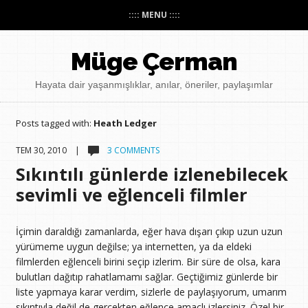
:::: MENU ::::
Müge Çerman
Hayata dair yaşanmışlıklar, anılar, öneriler, paylaşımlar
Posts tagged with:
Heath Ledger
TEM 30, 2010 |
3 COMMENTS
Sıkıntılı günlerde izlenebilecek
sevimli ve eğlenceli filmler
İçimin daraldığı zamanlarda, eğer hava dışarı çıkıp uzun uzun
yürümeme uygun değilse; ya internetten, ya da eldeki
filmlerden eğlenceli birini seçip izlerim. Bir süre de olsa, kara
bulutları dağıtıp rahatlamamı sağlar. Geçtiğimiz günlerde bir
liste yapmaya karar verdim, sizlerle de paylaşıyorum, umarım
sıkıntıyla değil de gerçekten eğlence amaçlı izlersiniz. Özel bir