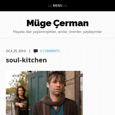
:::: MENU ::::
Müge Çerman
Hayata dair yaşanmışlıklar, anılar, öneriler, paylaşımlar
OCA 25, 2010 |
0 COMMENTS
soul-kitchen