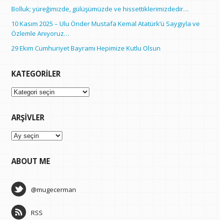
Bolluk; yüreğimizde, gülüşümüzde ve hissettiklerimizdedir…
10 Kasım 2025 – Ulu Önder Mustafa Kemal Atatürk’ü Saygıyla ve
Özlemle Anıyoruz…
29 Ekim Cumhuriyet Bayramı Hepimize Kutlu Olsun
KATEGORILER
Kategoriler
ARŞIVLER
Arşivler
ABOUT ME
@mugecerman
RSS