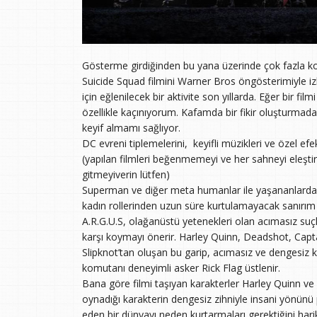
Gösterme girdiğinden bu yana üzerinde çok fazla k
Suicide Squad filmini Warner Bros öngösterimiyle 
için eğlenilecek bir aktivite son yıllarda. Eğer bir fi
özellikle kaçınıyorum. Kafamda bir fikir oluşturmad
keyif almamı sağlıyor.
DC evreni tiplemelerini, keyifli müzikleri ve özel efe
(yapılan filmleri beğenmemeyi ve her sahneyi eleşt
gitmeyiverin lütfen)
Superman ve diğer meta humanlar ile yaşananlarda
kadın rollerinden uzun süre kurtulamayacak sanırım 
A.R.G.U.S, olağanüstü yetenekleri olan acımasız suçl
karşı koymayı önerir. Harley Quinn, Deadshot, Capt
Slipknot’tan oluşan bu garip, acımasız ve dengesiz k
komutanı deneyimli asker Rick Flag üstlenir.
Bana göre filmi taşıyan karakterler Harley Quinn v
oynadığı karakterin dengesiz zihniyle insani yönünü
eden bir dünyayı neden kurtarmaları gerektiğini harika