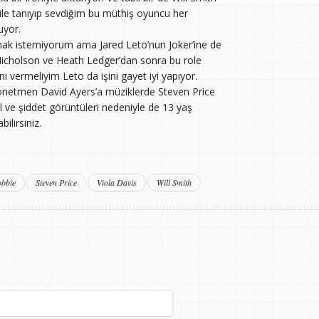
r ile tanıyıp sevdiğim bu müthiş oyuncu her
uyor.
ak istemiyorum ama Jared Leto’nun Joker’ine de
cholson ve Heath Ledger’dan sonra bu role
 vermeliyim Leto da işini gayet iyi yapıyor.
 yönetmen David Ayers’a müziklerde Steven Price
il ve şiddet görüntüleri nedeniyle de 13 yaş
ilirsiniz.
bbie
Steven Price
Viola Davis
Will Smith