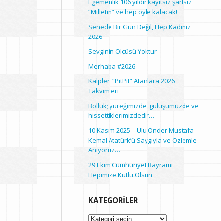
Egemenlik 106 yıldır kayıtsız şartsız
“Milletin” ve hep öyle kalacak!
Senede Bir Gün Değil, Hep Kadınız
2026
Sevginin Ölçüsü Yoktur
Merhaba #2026
Kalpleri “PitPit” Atanlara 2026
Takvimleri
Bolluk; yüreğimizde, gülüşümüzde ve
hissettiklerimizdedir…
10 Kasım 2025 – Ulu Önder Mustafa
Kemal Atatürk’ü Saygıyla ve Özlemle
Anıyoruz…
29 Ekim Cumhuriyet Bayramı
Hepimize Kutlu Olsun
KATEGORILER
Kategoriler