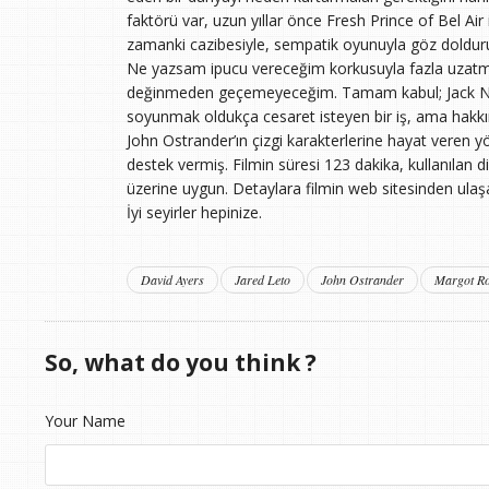
faktörü var, uzun yıllar önce Fresh Prince of Bel Ai
zamanki cazibesiyle, sempatik oyunuyla göz doldur
Ne yazsam ipucu vereceğim korkusuyla fazla uzatm
değinmeden geçemeyeceğim. Tamam kabul; Jack Ni
soyunmak oldukça cesaret isteyen bir iş, ama hakkını
John Ostrander’ın çizgi karakterlerine hayat veren
destek vermiş. Filmin süresi 123 dakika, kullanılan d
üzerine uygun. Detaylara filmin web sitesinden ulaşab
İyi seyirler hepinize.
David Ayers
Jared Leto
John Ostrander
Margot Ro
So, what do you think ?
Your Name