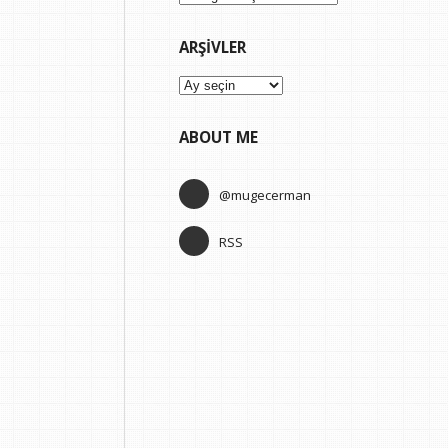
ARŞIVLER
Arşivler
ABOUT ME
@mugecerman
RSS