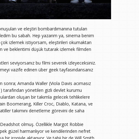
onuşulan ve eleştiri bombardımanına tutulan
izledim bu sabah. Hep yazarım ya, sinema benim
lmi çok izlemek istiyorsam, eleştirileri okumaktan
an ve beklentimi düşük tutarak izlemek filmden
ktleri seviyorsanız bu filmi severek izleyeceksiniz.
irmeyi vazife edinen über geek tayfasındansanız
n sonra; Amanda Waller (Viola Davis acımasız
) tarafından yönetilen gizli devlet kurumu
ulardan oluşan bir takımla gelecek tehlikelere
ain Boomerang, Killer Croc, Diablo, Katana, ve
atiller takımını denetleme görevini de saha
e Deadshot olmuş. Özellikle Margot Robbie
 pek güzel harmanlıyor ve kendilerinden nefret
 bir ironiyle aktarıyor. Ve tabii bir de Will Smith